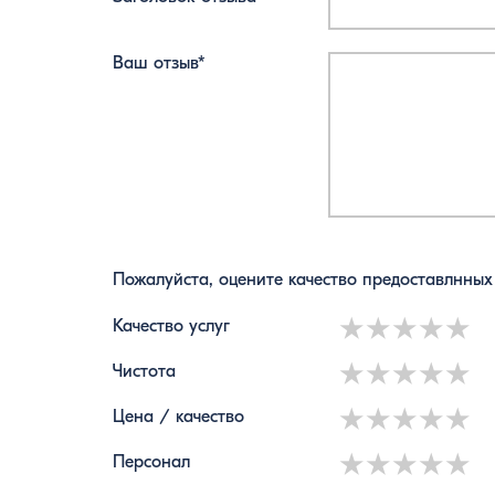
Ваш отзыв*
Пожалуйста, оцените качество предоставлнных
1 star
2 stars
3 star
4 s
5
Качество услуг
1 star
2 stars
3 star
4 s
5
Чистота
1 star
2 stars
3 star
4 s
5
Цена / качество
1 star
2 stars
3 star
4 s
5
Персонал