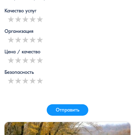
Качество услуг
1 star
2 stars
3 stars
4 stars
5 stars
Организация
1 star
2 stars
3 stars
4 stars
5 stars
Цена / качество
1 star
2 stars
3 stars
4 stars
5 stars
Безопасность
1 star
2 stars
3 stars
4 stars
5 stars
Отправить