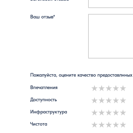
Ваш отзыв*
Пожалуйста, оцените качество предоставлнных
1 star
2 stars
3 star
4 s
5
Впечатления
1 star
2 stars
3 star
4 s
5
Доступность
1 star
2 stars
3 star
4 s
5
Инфраструктура
1 star
2 stars
3 star
4 s
5
Чистота