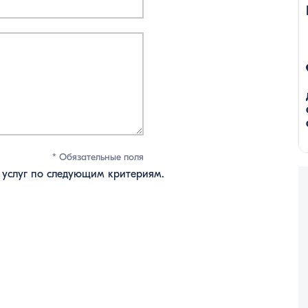
* Обязательные поля
 услуг по следующим критериям.
s
tars
 stars
s
tars
 stars
s
tars
 stars
s
tars
 stars