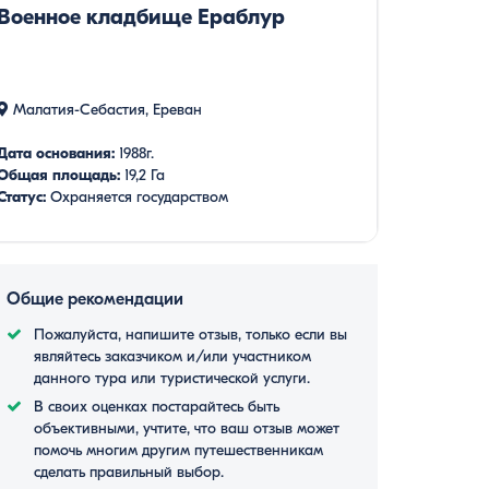
Военное кладбище Ераблур
Малатия-Себастия, Ереван
Дата основания:
1988г.
Общая площадь:
19,2 Га
Статус:
Охраняется государством
Дни работы:
Без выходных
Часы работы:
24 часа
Общие рекомендации
Пожалуйста, напишите отзыв, только если вы
являйтесь заказчиком и/или участником
данного тура или туристической услуги.
В своих оценках постарайтесь быть
объективными, учтите, что ваш отзыв может
помочь многим другим путешественникам
сделать правильный выбор.