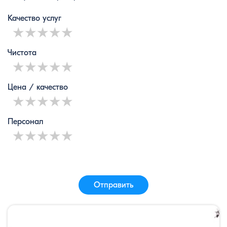
Качество услуг
1 star
2 stars
3 stars
4 stars
5 stars
Чистота
1 star
2 stars
3 stars
4 stars
5 stars
Цена / качество
1 star
2 stars
3 stars
4 stars
5 stars
Персонал
1 star
2 stars
3 stars
4 stars
5 stars
Отправить