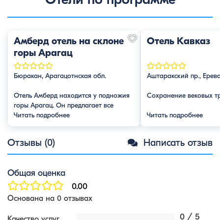
Амберд отель на склоне
Отель Кавказ
горы Арагац
Бюракан, Арагацотнская обл.
Аштаракский пр., Ерев
Отель Амберд находится у подножия
Сохранение вековых т
горы Арагац. Он предлагает все
условия как для отдыха с семьей, так
Читать подробнее
Читать подробнее
и для организации деловых встреч и
корпоративных мероприятий. В отеле
Отзывы (0)
Написать отзыв
большой выбор номеров — от
стандартных одноместных до
семейных. Во всех комнатах есть
Общая оценка
собственный санузел с полотенцами,
тапочками для душа и феном, а также
0.00
имеется телевизор со спутниковым …
Основана на 0 отзывах
0 / 5
Качество услуг