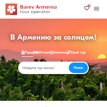
0
Toggle
naviga
Туры
В Армению за солнцем!
в
Туры
Отели
Занятия
Свой тур
Армению
2026
Поиск
Поиск
—
цены
на
недорогие