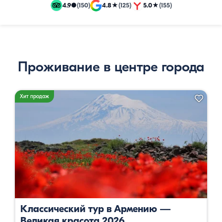
и
4.9
●
(150)
4.8
★
(125)
5.0
★
(155)
эксклюзивные
путевки
Проживание в центре города
Хит продаж
Классический тур в Армению —
Великая красота 2026