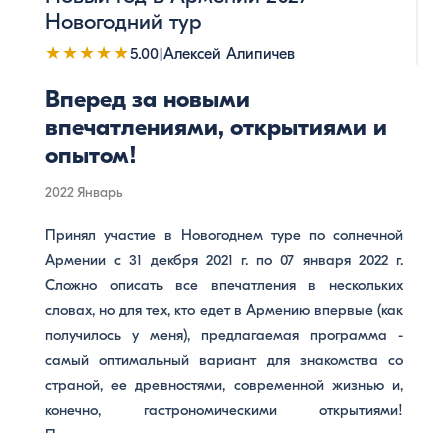
ступенями дабы с высоты семисотой ступени
Новогодний тур
любоваться Араратом и с пользой для фигуры ещё
★★★★★
5.00
|
Алексей Алипичев
и спуститься вниз по ступеням Каскада ? Армения!
Мы ещё вернёмся: дабы увидеть твои
Вперед за новыми
достопримечательности, твоих гостеприимных
впечатлениями, открытиями и
жителей, твои горы!
опытом!
2022 Январь
Принял участие в Новогоднем туре по солнечной
Армении с 31 декбря 2021 г. по 07 января 2022 г.
Сложно описать все впечатления в нескольких
словах, но для тех, кто едет в Армению впервые (как
получилось у меня), предлагаемая программа -
самый оптимальный вариант для знакомства со
страной, ее древностями, современной жизнью и,
конечно, гастрономическими открытиями!
Программа очень насыщена , но не перегружена,