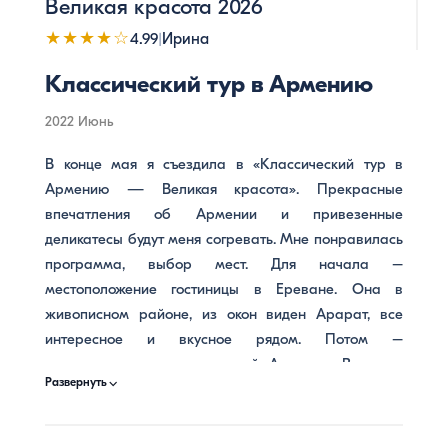
Великая красота 2026
разноцветная, гостеприимная и вкусная Армения!
★★★★☆
4.99
|
Ирина
Мы обязательно вернемся сюда и проведем еще не
один день вместе с Барев Армения!
Классический тур в Армению
2022 Июнь
В конце мая я съездила в «Классический тур в
Армению — Великая красота». Прекрасные
впечатления об Армении и привезенные
деликатесы будут меня согревать. Мне понравилась
программа, выбор мест. Для начала –
местоположение гостиницы в Ереване. Она в
живописном районе, из окон виден Арарат, все
интересное и вкусное рядом. Потом –
достопримечательности самой Армении. В одном
⌵
Развернуть
туре посмотрели многое: Гегард, Гарни, Нораванк,
Татев, озеро Севан, Эчмиадзин... Очень впечатлили
горные дороги, конечно же, с фантастическими