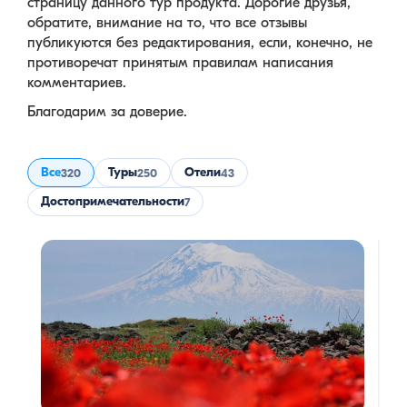
страницу данного тур продукта. Дорогие друзья,
обратите, внимание на то, что все отзывы
публикуются без редактирования, если, конечно, не
противоречат принятым правилам написания
комментариев.
Благодарим за доверие.
Все
Туры
Отели
320
250
43
Достопримечательности
7