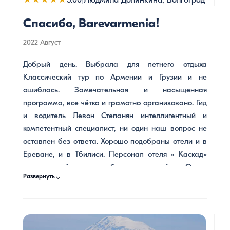
5.00
Людмила Долинкина, Волгоград
Спасибо, Barevarmenia!
2022 Август
Добрый день. Выбрала для летнего отдыха
Классический тур по Армении и Грузии и не
ошиблась. Замечательная и насыщенная
программа, все чётко и грамотно организовано. Гид
и водитель Левон Степанян интеллигентный и
компетентный специалист, ни один наш вопрос не
оставлен без ответа. Хорошо подобраны отели и в
Ереване, и в Тбилиси. Персонал отеля « Каскад»
приветливый и доброжелательный. Очень
⌵
Развернуть
неожиданно и приятно было получить в конце тура
подарок от компании ( вкусное варенье из
Иджевана и кусочек обсидиана). Спасибо всей
команде агентства! Очень тронуло чуткое и