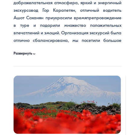
доброжелательная атмосфера, яркий и энергичный
экскурсовод Гор Карапетян, отличный водитель
Ашот Саканян приукрасили времяпрепровождение
в туре и подарили множество положительных
впечатлений и эмоций. Организация экскурсий была
отлично сбалансирована, мы посетили большое
количество памятных мест и остались довольны
⌵
Развернуть
временем, проведённым в этой чудесной стране!