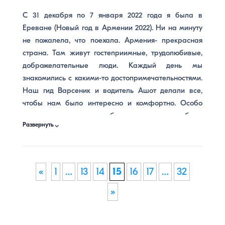
везде. Однако, отмечу, что где только было
С 31 декабря по 7 января 2022 года я была в
возможно, Варсеник старалсь разводить нашу
Ереване (Новый год в Армении 2022). Ни на минуту
группу с другими, за что выражаю также отдельную
не пожалела, что поехала. Армения- прекрасная
благодарность!)
страна. Там живут гостеприимные, трудолюбивые,
доброжелательные люди. Каждый день мы
знакомились с какими-то достопримечательностями.
Наш гид Варсеник и водитель Ашот делали все,
чтобы нам было интересно и комфортно. Особо
следует отметить наши обеды: очень приятно было
⌵
Развернуть
почувствовать гостеприимство в частных домах
(мастер-класс по приготовлению лаваша и
дегустация вин у Степаняна 6 января). Колоритно и
атмосферно! Гораздо интереснее, чем в городе.
«
1
…
13
14
15
16
17
…
32
Желаю фирме процветания и благополучия, с
»
уважением, Любовь