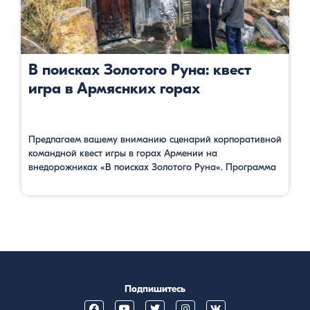
В поисках Золотого Руна: квест
игра в Армяснких горах
Предлагаем вашему вниманию сценарий корпоративной
командной квест игры в горах Армении на
внедорожниках «В поисках Золотого Руна«. Программа
была разработана и реализована компанией Барев
Армения. Перед выездом из гостиницы в Ереване на
внедорожниках группа разделяется на X команд, в
каждой машине будет одна команда из трех человек.
Первая остановка будет в селе Бужакан, возле базилики
…
Подпишитесь