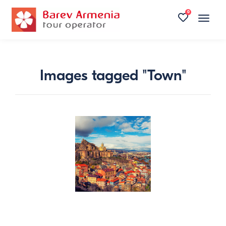
0
Toggle
naviga
Images tagged "Town"