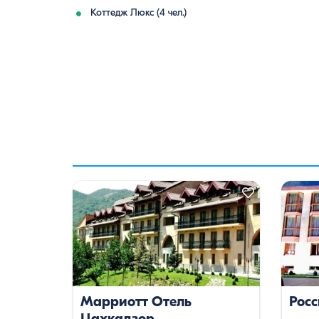
Коттедж Люкс (4 чел.)
Марриотт Отель
Росс
Цахкадзор