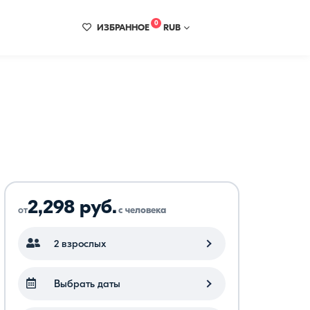
0
ИЗБРАННОЕ
RUB
2,298 руб.
от
с человека
2 взрослых
Выбрать даты