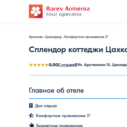
Армения
›
Цахкадзор
›
Комфортное проживание 3*
Сплендор коттеджи Цахк
★★★★★
0.00
0 отзыва
Ул. Арутюняна 15, Цахкад
13718327040
13718327120
Главное об отеле
Дом отдыха
Комфортное проживание 3*
Бюджетное проживание