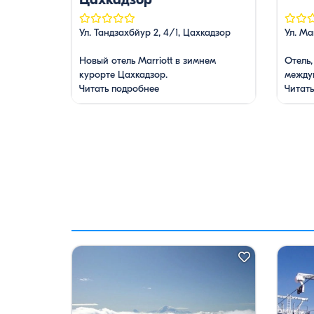
Ул. Тандзахбйур 2, 4/1, Цахкадзор
Ул. Ма
Новый отель Marriott в зимнем
Отель
курорте Цахкадзор.
между
Читать подробнее
Читат