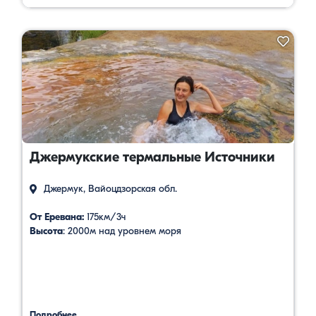
Джермукские термальные Источники
Джермук, Вайоцдзорская обл.
От Еревана:
175км/3ч
Высота
: 2000м над уровнем моря
Подробнее