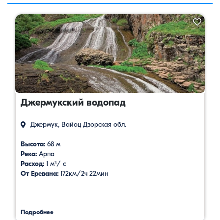
Джермукский водопад
Джермук, Вайоц Дзорская обл.
Высота:
68 м
Река:
Арпа
Расход:
1 м³/ с
От Еревана:
172км/2ч 22мин
Подробнее