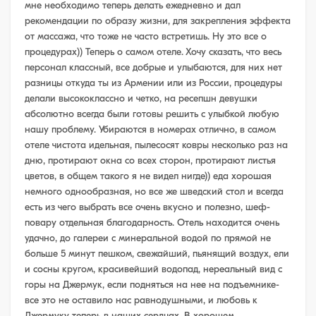
мне необходимо теперь делать ежедневно и дал
рекомендации по образу жизни, для закрепления эффекта
от массажа, что тоже не часто встретишь. Ну это все о
процедурах)) Теперь о самом отеле. Хочу сказать, что весь
персонал классный, все добрые и улыбаются, для них нет
разницы откуда ты из Армении или из России, процедуры
делали высококлассно и четко, на ресепшн девушки
абсолютно всегда были готовы решить с улыбкой любую
нашу проблему. Убираются в номерах отлично, в самом
отеле чистота идельная, пылесосят ковры несколько раз на
дню, протирают окна со всех сторон, протирают листья
цветов, в общем такого я не видел нигде)) еда хорошая
немного однообразная, но все же шведский стол и всегда
есть из чего выбрать все очень вкусно и полезно, шеф-
повару отдельная благодарность. Отель находится очень
удачно, до галереи с минеральной водой по прямой не
больше 5 минут пешком, свежайший, пьянящий воздух, ели
и сосны кругом, красивейший водопад, нереальный вид с
горы на Джермук, если подняться на нее на подъемнике-
все это не оставило нас равнодушными, и любовь к
Джермуку теперь в наших сердцах. В хорошем