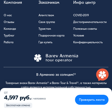
Компания
Заказчикам
Инфо центр
О нас
Агентствам
COVID-2019
Отзывы
Своя группа
Достопримечательности
Команда
Туристам
Полезные советы
Турблог
Подарочная карта
Условия
Работа
Где купить
Конфиденциальность
В Армению за солнцем!®
Товарные знаки Barev Armenia® и Barev Tour & Travel®, а также материалы
сайта являются интеллектуальной собственностью.
ОТ
2012 - 2026 Ⓒ Barev Tour & Travel LLC
4,597 руб.
с человека
Проверить места
Бесплатная отмена