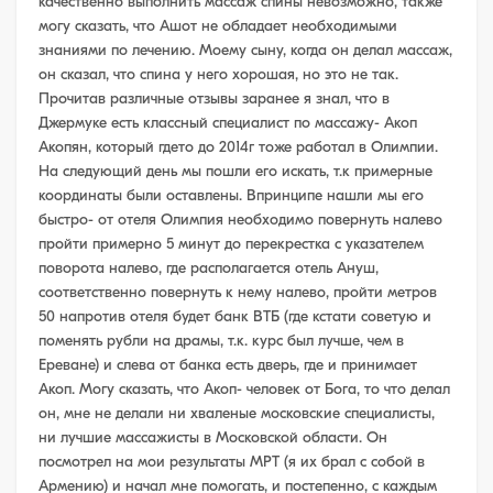
качественно выполнить массаж спины невозможно, также
могу сказать, что Ашот не обладает необходимыми
знаниями по лечению. Моему сыну, когда он делал массаж,
он сказал, что спина у него хорошая, но это не так.
Прочитав различные отзывы заранее я знал, что в
Джермуке есть классный специалист по массажу- Акоп
Акопян, который гдето до 2014г тоже работал в Олимпии.
На следующий день мы пошли его искать, т.к примерные
координаты были оставлены. Впринципе нашли мы его
быстро- от отеля Олимпия необходимо повернуть налево
пройти примерно 5 минут до перекрестка с указателем
поворота налево, где располагается отель Ануш,
соответственно повернуть к нему налево, пройти метров
50 напротив отеля будет банк ВТБ (где кстати советую и
поменять рубли на драмы, т.к. курс был лучше, чем в
Ереване) и слева от банка есть дверь, где и принимает
Акоп. Могу сказать, что Акоп- человек от Бога, то что делал
он, мне не делали ни хваленые московские специалисты,
ни лучшие массажисты в Московской области. Он
посмотрел на мои результаты МРТ (я их брал с собой в
Армению) и начал мне помогать, и постепенно, с каждым