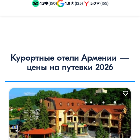
и
4.9
●
(150)
4.8
★
(125)
5.0
★
(155)
эксклюзивные
путевки
Курортные отели Армении —
цены на путевки 2026