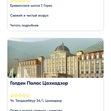
Еревансское шоссе 7, Горис
Свежий и чистый воздух
Читать подробнее
Голден Палас Цахкадзор
Ул. Тандзахбйур 34/1, Цахкадзор
Даже в золоте главное - качество.