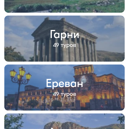
Гарни
49 туров
Ереван
49 туров