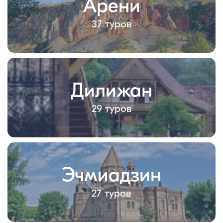
Арени
37 туров
Дилижан
29 туров
Эчмиадзин
27 туров