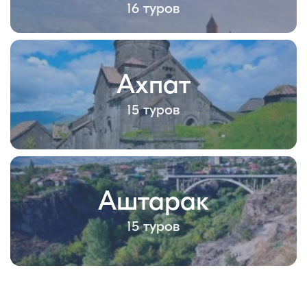
16 туров
Ахпат
15 туров
Аштарак
15 туров