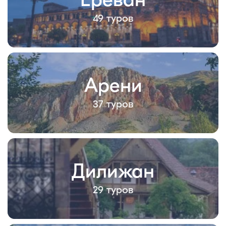
49 туров
Арени
37 туров
Дилижан
29 туров