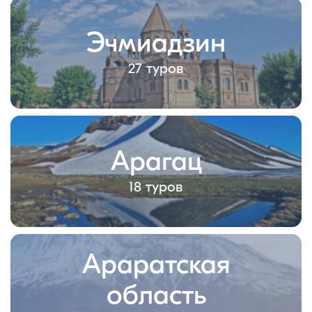
Эчмиадзин
27 туров
Арагац
18 туров
Араратская
область