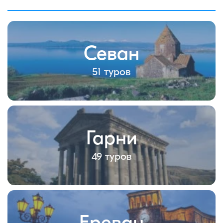
Севан
51 туров
Гарни
49 туров
Ереван