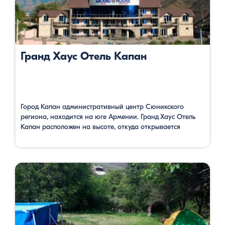
Гранд Хаус Отель Капан
Город Капан административный центр Сюникского
региона, находится на юге Армении. Гранд Хаус Отель
Капан расположен на высоте, откуда открывается
панорама на окружающие со всех сторон горы, которые
покрыты пышными лесами. Уютные, просторные,
комфортабельные номера, бесплатный Wi-Fi интернет,
бассейны, сауна, услуга массажа располагают гостей
полному релаксу. Здесь есть конференц-зал и можно
организовать деловые мероприятия. Можно заказать
завтрак, еду, напитки …