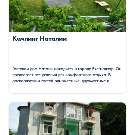
Кемпинг Наталии
Гостевой дом Натали находится в городе Ехегнадзор. Он
предлагает все условия для комфортного отдыха. В
распоряжении гостей одноместные, двухместные и
трехместные номера с видом на горы. На территории
имеется гостиный уголок, 4 ванные комнаты, со всеми
необходимыми условиями, также есть терраса, сад с
детской игровой площадкой, ресторан, где можно
отведать вкусные блюда армянской кухни, бесплатный …