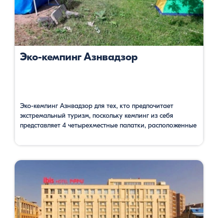
Эко-кемпинг Азнвадзор
Эко-кемпинг Азнвадзор для тех, кто предпочитает
экстремальный туризм, поскольку кемпинг из себя
представляет 4 четырехместные палатки, расположенные
на окраине деревни Азнвадзор, Лорийского региона, в
13 км от города Ванадзор и в 27 км от города
Степанаван. На этой же трассе, в 12 км от кемпинга
находится Пушкинский перевал, названный в честь
классика русской литературы А. …