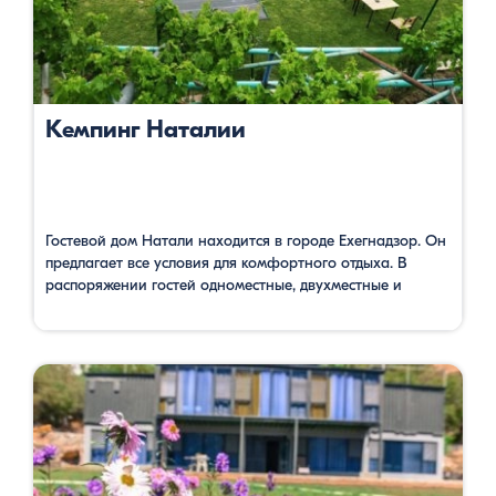
Кемпинг Наталии
Гостевой дом Натали находится в городе Ехегнадзор. Он
предлагает все условия для комфортного отдыха. В
распоряжении гостей одноместные, двухместные и
трехместные номера с видом на горы. На территории
имеется гостиный уголок, 4 ванные комнаты, со всеми
необходимыми условиями, также есть терраса, сад с
детской игровой площадкой, ресторан, где можно
отведать вкусные блюда армянской кухни, бесплатный …