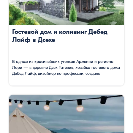
Гостевой дом и коливинг Дебед
Лайф в Дсехе
В одном из красивейших уголков Армении и региона
Лори — в деревне Дсех Татевик, хозяйка гостевого дома
Дебед Лайф, дизайнер по профессии, создала
уютный дизайнерский гостевой дом. Соединив традиции
местной архитектуры и кулинарии с европейскими
опытом дизайна деревенских домов и кухни, Татевик
создала действительно нечто уникальное в горах
Армении. Если вы работайте на удалёнке, и вам …