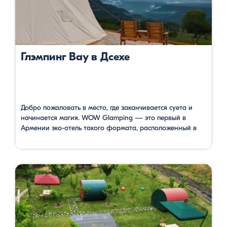
Глэмпинг Вау в Дсехе
Добро пожаловать в место, где заканчивается суета и
начинается магия. WOW Glamping — это первый в
Армении эко-отель такого формата, расположенный в
самом живописном уголке Лорийской области, в селе
Дсех — на родине «Поэта всех армян» Ованеса
Туманяна. Это не просто отдых в палатках, это концепция
glamorous camping: вы спите в уютном куполе под
звездами, …