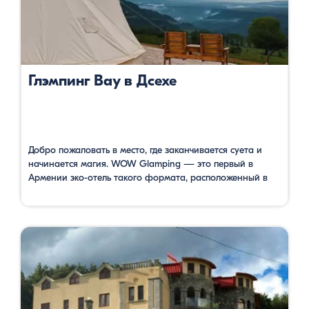
Глэмпинг Вау в Дсехе
Добро пожаловать в место, где заканчивается суета и
начинается магия. WOW Glamping — это первый в
Армении эко-отель такого формата, расположенный в
самом живописном уголке Лорийской области, в селе
Дсех — на родине «Поэта всех армян» Ованеса
Туманяна. Это не просто отдых в палатках, это концепция
glamorous camping: вы спите в уютном куполе под
звездами, …