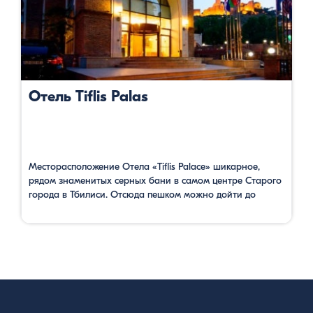
Отель Tiflis Palas
Месторасположение Отела «Tiflis Palace» шикарное,
рядом знаменитых серных бани в самом центре Старого
города в Тбилиси. Отсюда пешком можно дойти до
площади Мейдан за 3 минуты, до улицы Шардени за 4
минуты, до церкви Метехи 5 минут. Поблизости много
архитектурных памятников, исторических зданий и
интересных мест для проведения времени. Ресторан
расположен на крыше и имеет …