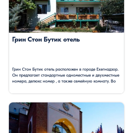
Грин Стон Бутик отель
Грин Стон Бутик отель расположен в городе Ехегнадзор.
Он предлагает стандартные одноместные и двухместные
номера, делюкс номер , а также семейную комнату. Во
всех комнатах имеются все условия для полноценного
отдыха: отдельный санузел, телевизор со спутниковым
телевидением и бесплатный Wi Fi. В гостинице гости
имеют возможность наслаждаться свежим воздухом в
саду, где есть открытый бассейн, …