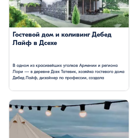
Гостевой дом и коливинг Дебед
Лайф в Дсехе
В одном из красивейших уголков Армении и региона
Лори — в деревне Дсех Татевик, хозяйка гостевого дома
Дебед Лайф, дизайнер по профессии, создала
уютный дизайнерский гостевой дом. Соединив традиции
местной архитектуры и кулинарии с европейскими
опытом дизайна деревенских домов и кухни, Татевик
создала действительно нечто уникальное в горах
Армении. Если вы работайте на удалёнке, и вам …