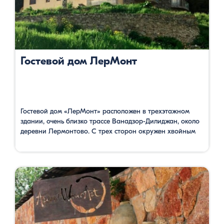
Гостевой дом ЛерМонт
Гостевой дом «ЛерМонт» расположен в трехэтажном
здании, очень близко трассе Ванадзор-Дилиджан, около
деревни Лермонтово. С трех сторон окружен хвойным
лесом. Отсюда открывается прекрасный вид на лес и
горы, опять же покрытыми лесами. Здесь можно
насладится дикой природой. Гостевой дом имеет 7
просторных номеров, со своими ванными комнатами,
бар, ресторан, террасу. Oдин номер семейный, где есть …