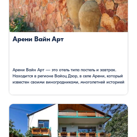
Арени Вайн Арт
Арени Вайн Арт — это отель типа постель и завтрак.
Находится в регионе Вайоц Дзор, в селе Арени, который
известен своими виноградниками, многолетней историей
и винными фестивалями. Гостевой дом предлагает
отличные условия для отдыха. Номера оснащены всеми
необходимыми условиями. В распоряжении гостей сад,
терраса, общая кухня. В саду есть отдельное место для
пикника. Гостиница предлагает …