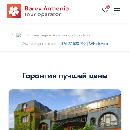
0
Toggle
naviga
Отзывы Барев Армения на Tripadvisor
Мы всегда на связи
+374-77-520-710
|
WhatsApp
Гарантия лучшей цены