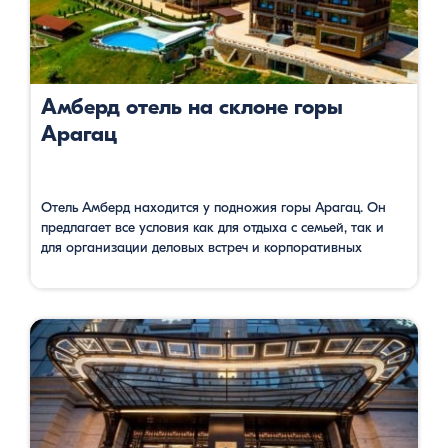
Амберд отель на склоне горы
Арагац
Отель Амберд находится у подножия горы Арагац. Он
предлагает все условия как для отдыха с семьей, так и
для организации деловых встреч и корпоративных
мероприятий. В отеле большой выбор номеров — от
стандартных одноместных до семейных. Во всех
комнатах есть собственный санузел с полотенцами,
тапочками для душа и феном, а также имеется телевизор
со спутниковым …