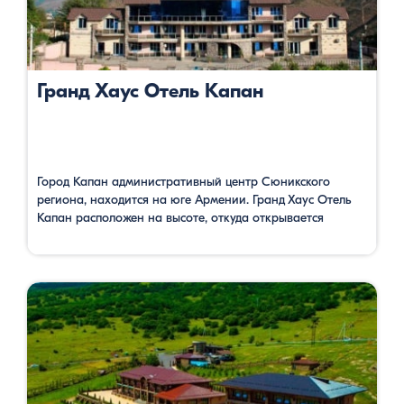
Гранд Хаус Отель Капан
Город Капан административный центр Сюникского
региона, находится на юге Армении. Гранд Хаус Отель
Капан расположен на высоте, откуда открывается
панорама на окружающие со всех сторон горы, которые
покрыты пышными лесами. Уютные, просторные,
комфортабельные номера, бесплатный Wi-Fi интернет,
бассейны, сауна, услуга массажа располагают гостей
полному релаксу. Здесь есть конференц-зал и можно
организовать деловые мероприятия. Можно заказать
завтрак, еду, напитки …