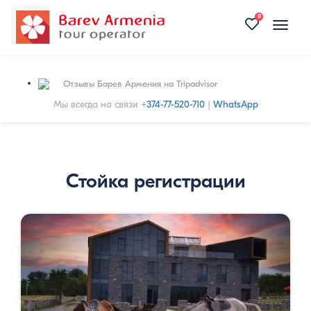
0
Toggle
naviga
Отзывы Барев Армения на Tripadvisor
Мы всегда на связи
+374-77-520-710
|
WhatsApp
Стойка регистрации