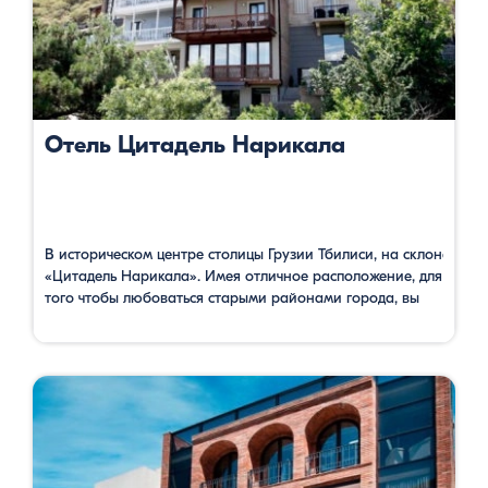
Отель Цитадель Нарикала
В историческом центре столицы Грузии Тбилиси, на склоне, по
«Цитадель Нарикала». Имея отличное расположение, для
того чтобы любоваться старыми районами города, вы
можете одновременно ознакомится с историей одного из
веков, соответствующий номеру вашей комнаты. Также
можно посетить расположенный в вестибюле
археологический музей, где представлены артефакты,
найденные во время строительства. В ресторане с
террасой можете насладиться видом красивых древних
зданий и вкусными блюдами грузинской …