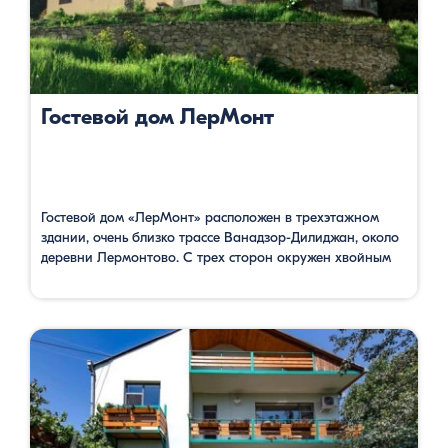
Гостевой дом ЛерМонт
Гостевой дом «ЛерМонт» расположен в трехэтажном
здании, очень близко трассе Ванадзор-Дилиджан, около
деревни Лермонтово. С трех сторон окружен хвойным
лесом. Отсюда открывается прекрасный вид на лес и
горы, опять же покрытыми лесами. Здесь можно
насладится дикой природой. Гостевой дом имеет 7
просторных номеров, со своими ванными комнатами,
бар, ресторан, террасу. Oдин номер семейный, где есть …