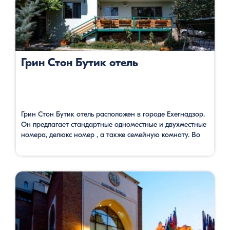
Грин Стон Бутик отель
Грин Стон Бутик отель расположен в городе Ехегнадзор.
Он предлагает стандартные одноместные и двухместные
номера, делюкс номер , а также семейную комнату. Во
всех комнатах имеются все условия для полноценного
отдыха: отдельный санузел, телевизор со спутниковым
телевидением и бесплатный Wi Fi. В гостинице гости
имеют возможность наслаждаться свежим воздухом в
саду, где есть открытый бассейн, …