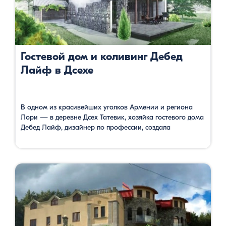
Гостевой дом и коливинг Дебед
Лайф в Дсехе
В одном из красивейших уголков Армении и региона
Лори — в деревне Дсех Татевик, хозяйка гостевого дома
Дебед Лайф, дизайнер по профессии, создала
уютный дизайнерский гостевой дом. Соединив традиции
местной архитектуры и кулинарии с европейскими
опытом дизайна деревенских домов и кухни, Татевик
создала действительно нечто уникальное в горах
Армении. Если вы работайте на удалёнке, и вам …