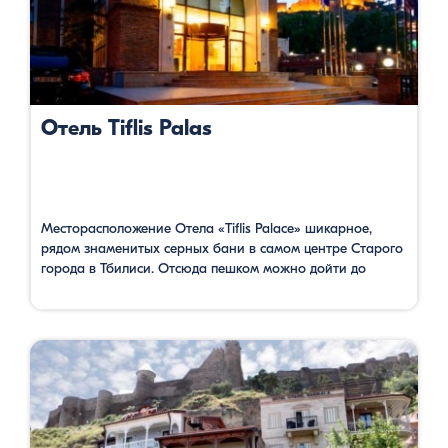
Отель Tiflis Palas
Месторасположение Отела «Tiflis Palace» шикарное,
рядом знаменитых серных бани в самом центре Старого
города в Тбилиси. Отсюда пешком можно дойти до
площади Мейдан за 3 минуты, до улицы Шардени за 4
минуты, до церкви Метехи 5 минут. Поблизости много
архитектурных памятников, исторических зданий и
интересных мест для проведения времени. Ресторан
расположен на крыше и имеет …