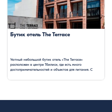
Бутик отель The Terrace
Уютный небольшой бутик отель «The Terrace»
расположен в центре Тбилиси, где есть много
достопримечательностей и объектов для питания. С
террасы в ресторане и из балконов открывается
прекрасная панорама центра Тбилиси. Отсюда до
станции фуникулера, до станции метро Руставели за 5
минут можно дойти. Номера уютные и довольно
просторные, имеют сейф, кондиционер, телевизор с
кабельными каналами, …