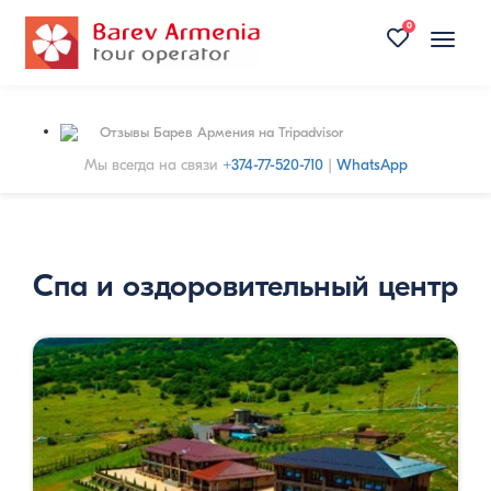
0
Toggle
naviga
Отзывы Барев Армения на Tripadvisor
Мы всегда на связи
+374-77-520-710
|
WhatsApp
Спа и оздоровительный центр