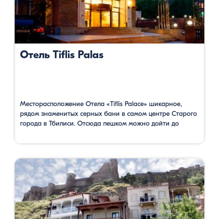
Отель Tiflis Palas
Месторасположение Отела «Tiflis Palace» шикарное,
рядом знаменитых серных бани в самом центре Старого
города в Тбилиси. Отсюда пешком можно дойти до
площади Мейдан за 3 минуты, до улицы Шардени за 4
минуты, до церкви Метехи 5 минут. Поблизости много
архитектурных памятников, исторических зданий и
интересных мест для проведения времени. Ресторан
расположен на крыше и имеет …