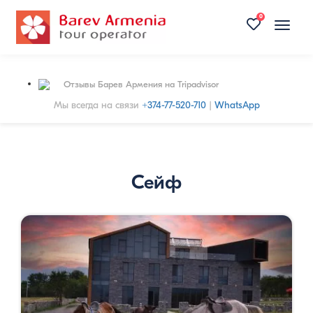
0
Toggle
naviga
Отзывы Барев Армения на Tripadvisor
Мы всегда на связи
+374-77-520-710
|
WhatsApp
Сейф