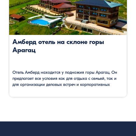
Амберд отель на склоне горы
Арагац
Отель Амберд находится у подножия горы Арагац. Он
предлагает все условия как для отдыха с семьей, так и
для организации деловых встреч и корпоративных
мероприятий. В отеле большой выбор номеров — от
стандартных одноместных до семейных. Во всех
комнатах есть собственный санузел с полотенцами,
тапочками для душа и феном, а также имеется телевизор
со спутниковым …