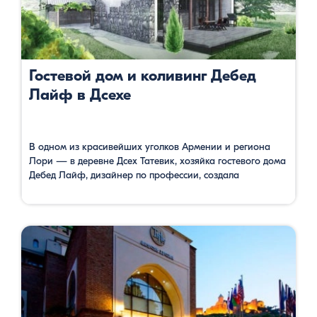
Гостевой дом и коливинг Дебед
Лайф в Дсехе
В одном из красивейших уголков Армении и региона
Лори — в деревне Дсех Татевик, хозяйка гостевого дома
Дебед Лайф, дизайнер по профессии, создала
уютный дизайнерский гостевой дом. Соединив традиции
местной архитектуры и кулинарии с европейскими
опытом дизайна деревенских домов и кухни, Татевик
создала действительно нечто уникальное в горах
Армении. Если вы работайте на удалёнке, и вам …