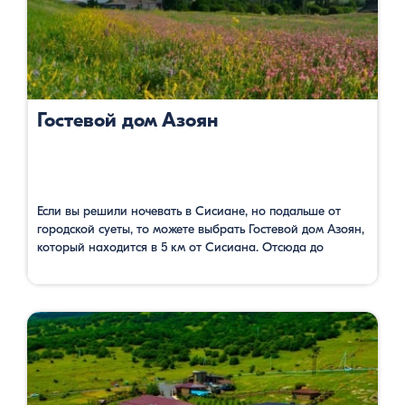
Гостевой дом Азоян
Если вы решили ночевать в Сисиане, но подальше от
городской суеты, то можете выбрать Гостевой дом Азоян,
который находится в 5 км от Сисиана. Отсюда до
водопада Шаки и мегалитического сооружения
Караундж — Зорац Карер всего 2 км. Перед гостевым
домом есть сад, садовая мебель, принадлежности для
барбекю. Здесь вы можете насладится горными
пейзажами. Стандартные …