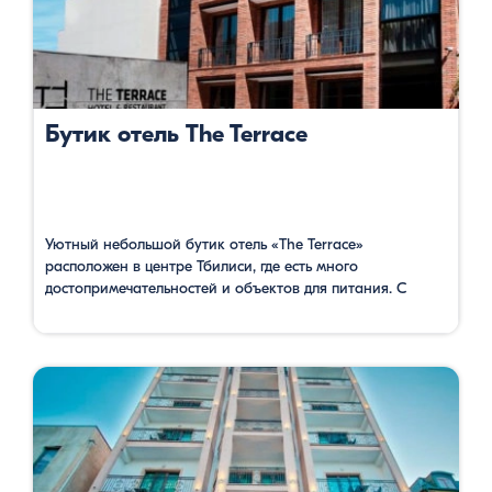
Бутик отель The Terrace
Уютный небольшой бутик отель «The Terrace»
расположен в центре Тбилиси, где есть много
достопримечательностей и объектов для питания. С
террасы в ресторане и из балконов открывается
прекрасная панорама центра Тбилиси. Отсюда до
станции фуникулера, до станции метро Руставели за 5
минут можно дойти. Номера уютные и довольно
просторные, имеют сейф, кондиционер, телевизор с
кабельными каналами, …