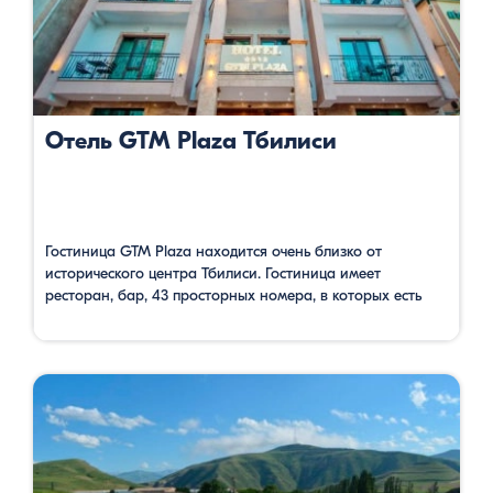
Отель GTM Plaza Тбилиси
Гостиница GTM Plaza находится очень близко от
исторического центра Тбилиси. Гостиница имеет
ресторан, бар, 43 просторных номера, в которых есть
система кондиционирования, спутниковое телевидение,
телефон, сейф. В стоимость входит завтрак, бесплатный
Wi-Fi и автостоянка. Из балконов гостиничных номеров
и террасы открывается красивая панорама на город и
реку Мтквари. Здесь, в зале для конференций удобно
организовать деловые …