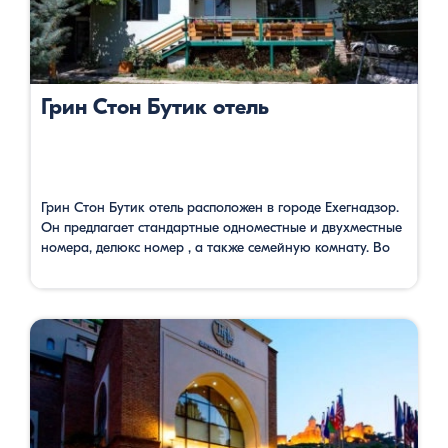
Грин Стон Бутик отель
Грин Стон Бутик отель расположен в городе Ехегнадзор.
Он предлагает стандартные одноместные и двухместные
номера, делюкс номер , а также семейную комнату. Во
всех комнатах имеются все условия для полноценного
отдыха: отдельный санузел, телевизор со спутниковым
телевидением и бесплатный Wi Fi. В гостинице гости
имеют возможность наслаждаться свежим воздухом в
саду, где есть открытый бассейн, …