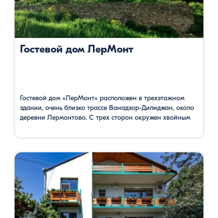
Гостевой дом ЛерМонт
Гостевой дом «ЛерМонт» расположен в трехэтажном
здании, очень близко трассе Ванадзор-Дилиджан, около
деревни Лермонтово. С трех сторон окружен хвойным
лесом. Отсюда открывается прекрасный вид на лес и
горы, опять же покрытыми лесами. Здесь можно
насладится дикой природой. Гостевой дом имеет 7
просторных номеров, со своими ванными комнатами,
бар, ресторан, террасу. Oдин номер семейный, где есть …