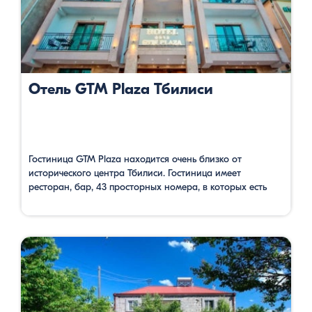
Отель GTM Plaza Тбилиси
Гостиница GTM Plaza находится очень близко от
исторического центра Тбилиси. Гостиница имеет
ресторан, бар, 43 просторных номера, в которых есть
система кондиционирования, спутниковое телевидение,
телефон, сейф. В стоимость входит завтрак, бесплатный
Wi-Fi и автостоянка. Из балконов гостиничных номеров
и террасы открывается красивая панорама на город и
реку Мтквари. Здесь, в зале для конференций удобно
организовать деловые …