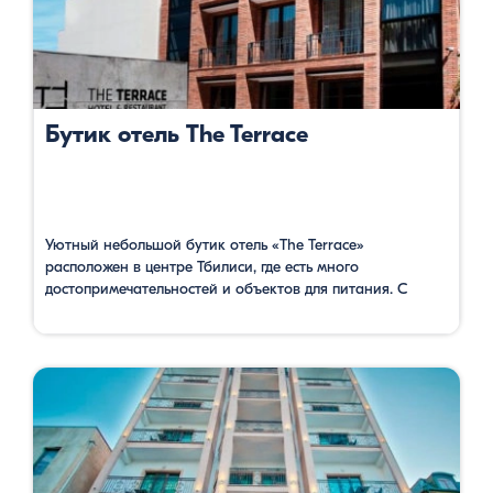
Бутик отель The Terrace
Уютный небольшой бутик отель «The Terrace»
расположен в центре Тбилиси, где есть много
достопримечательностей и объектов для питания. С
террасы в ресторане и из балконов открывается
прекрасная панорама центра Тбилиси. Отсюда до
станции фуникулера, до станции метро Руставели за 5
минут можно дойти. Номера уютные и довольно
просторные, имеют сейф, кондиционер, телевизор с
кабельными каналами, …