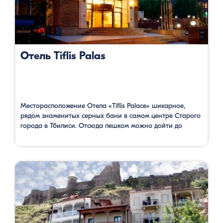
Отель Tiflis Palas
Месторасположение Отела «Tiflis Palace» шикарное,
рядом знаменитых серных бани в самом центре Старого
города в Тбилиси. Отсюда пешком можно дойти до
площади Мейдан за 3 минуты, до улицы Шардени за 4
минуты, до церкви Метехи 5 минут. Поблизости много
архитектурных памятников, исторических зданий и
интересных мест для проведения времени. Ресторан
расположен на крыше и имеет …