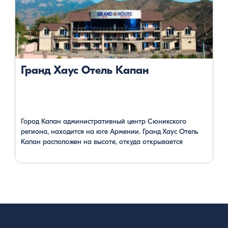
Гранд Хаус Отель Капан
Город Капан административный центр Сюникского
региона, находится на юге Армении. Гранд Хаус Отель
Капан расположен на высоте, откуда открывается
панорама на окружающие со всех сторон горы, которые
покрыты пышными лесами. Уютные, просторные,
комфортабельные номера, бесплатный Wi-Fi интернет,
бассейны, сауна, услуга массажа располагают гостей
полному релаксу. Здесь есть конференц-зал и можно
организовать деловые мероприятия. Можно заказать
завтрак, еду, напитки …