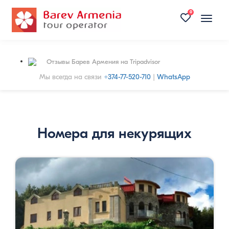
0
Toggle
naviga
Отзывы Барев Армения на Tripadvisor
Мы всегда на связи
+374-77-520-710
|
WhatsApp
Номера для некурящих