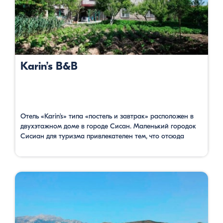
Karin’s B&B
Отель «Karin’s» типа «постель и завтрак» расположен в
двухэтажном доме в городе Сисан. Маленький городок
Сисиан для туризма привлекателен тем, что отсюда
очень близко к мегалитическому сооружению Зорац
Карер (Караундж) и 18-метровому Шакинскому водопаду.
Перед гостиницей есть сад, огород, а из террасы можно
любоваться красивыми горными пейзажами. Отель имеет
большую гостиную, кухню с холодильником, номера …