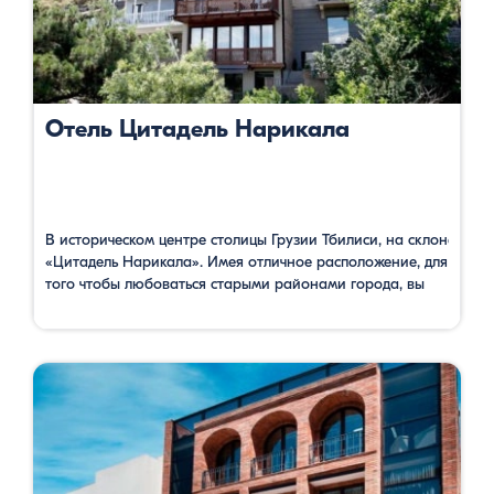
Отель Цитадель Нарикала
В историческом центре столицы Грузии Тбилиси, на склоне, по
«Цитадель Нарикала». Имея отличное расположение, для
того чтобы любоваться старыми районами города, вы
можете одновременно ознакомится с историей одного из
веков, соответствующий номеру вашей комнаты. Также
можно посетить расположенный в вестибюле
археологический музей, где представлены артефакты,
найденные во время строительства. В ресторане с
террасой можете насладиться видом красивых древних
зданий и вкусными блюдами грузинской …