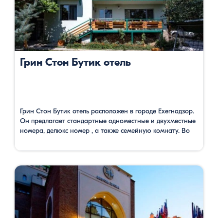
Грин Стон Бутик отель
Грин Стон Бутик отель расположен в городе Ехегнадзор.
Он предлагает стандартные одноместные и двухместные
номера, делюкс номер , а также семейную комнату. Во
всех комнатах имеются все условия для полноценного
отдыха: отдельный санузел, телевизор со спутниковым
телевидением и бесплатный Wi Fi. В гостинице гости
имеют возможность наслаждаться свежим воздухом в
саду, где есть открытый бассейн, …