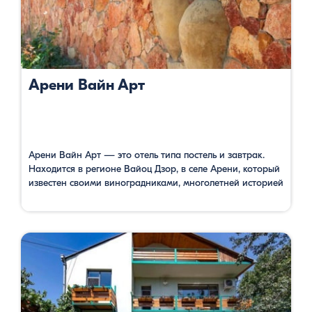
Арени Вайн Арт
Арени Вайн Арт — это отель типа постель и завтрак.
Находится в регионе Вайоц Дзор, в селе Арени, который
известен своими виноградниками, многолетней историей
и винными фестивалями. Гостевой дом предлагает
отличные условия для отдыха. Номера оснащены всеми
необходимыми условиями. В распоряжении гостей сад,
терраса, общая кухня. В саду есть отдельное место для
пикника. Гостиница предлагает …