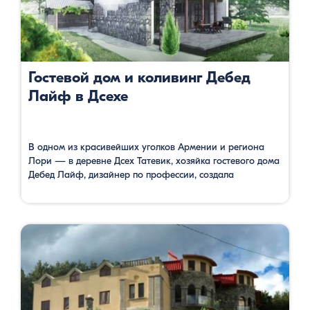
Гостевой дом и коливинг Дебед
Лайф в Дсехе
В одном из красивейших уголков Армении и региона
Лори — в деревне Дсех Татевик, хозяйка гостевого дома
Дебед Лайф, дизайнер по профессии, создала
уютный дизайнерский гостевой дом. Соединив традиции
местной архитектуры и кулинарии с европейскими
опытом дизайна деревенских домов и кухни, Татевик
создала действительно нечто уникальное в горах
Армении. Если вы работайте на удалёнке, и вам …