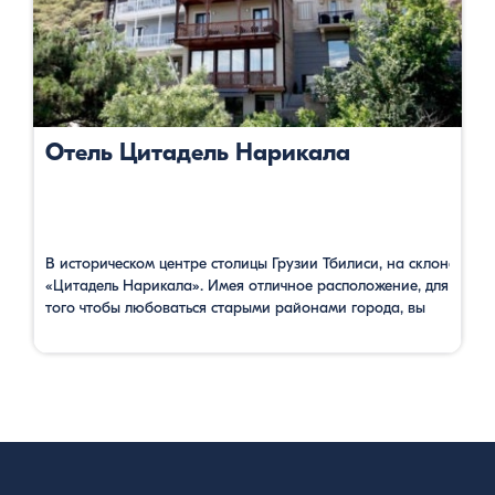
Отель Цитадель Нарикала
В историческом центре столицы Грузии Тбилиси, на склоне, по
«Цитадель Нарикала». Имея отличное расположение, для
того чтобы любоваться старыми районами города, вы
можете одновременно ознакомится с историей одного из
веков, соответствующий номеру вашей комнаты. Также
можно посетить расположенный в вестибюле
археологический музей, где представлены артефакты,
найденные во время строительства. В ресторане с
террасой можете насладиться видом красивых древних
зданий и вкусными блюдами грузинской …