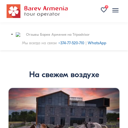
0
Toggle
naviga
Отзывы Барев Армения на Tripadvisor
Мы всегда на связи
+374-77-520-710
|
WhatsApp
На свежем воздухе