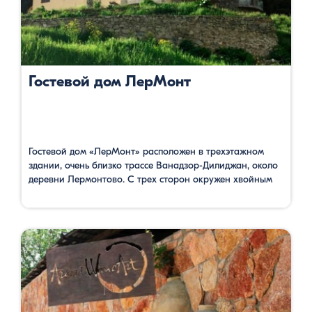
Гостевой дом ЛерМонт
Гостевой дом «ЛерМонт» расположен в трехэтажном
здании, очень близко трассе Ванадзор-Дилиджан, около
деревни Лермонтово. С трех сторон окружен хвойным
лесом. Отсюда открывается прекрасный вид на лес и
горы, опять же покрытыми лесами. Здесь можно
насладится дикой природой. Гостевой дом имеет 7
просторных номеров, со своими ванными комнатами,
бар, ресторан, террасу. Oдин номер семейный, где есть …