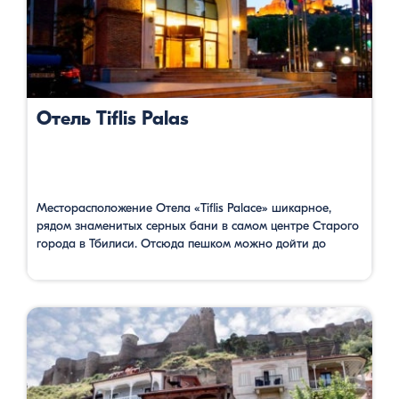
Отель Tiflis Palas
Месторасположение Отела «Tiflis Palace» шикарное,
рядом знаменитых серных бани в самом центре Старого
города в Тбилиси. Отсюда пешком можно дойти до
площади Мейдан за 3 минуты, до улицы Шардени за 4
минуты, до церкви Метехи 5 минут. Поблизости много
архитектурных памятников, исторических зданий и
интересных мест для проведения времени. Ресторан
расположен на крыше и имеет …