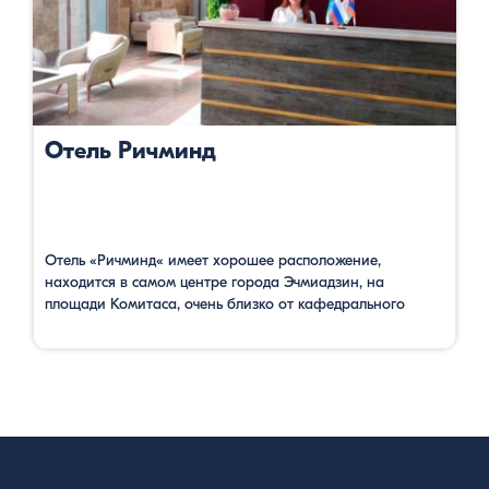
Отель Ричминд
Отель «Ричминд« имеет хорошее расположение,
находится в самом центре города Эчмиадзин, на
площади Комитаса, очень близко от кафедрального
собора. Номера оснащены письменным столом,
платяной шкафом, телевизором с плоским экраном,
кондиционером, телефоном, имеют собственную ванную
комнату, с туалетно-косметические принадлежностями.
Предоставляется бесплатный Wi-Fi интернет в номерах
отеля и в общественных зонах. Имеет бесплатную
частную парковку, бар, ресторан, общую кухню, где в
можно готовить еду. Завтрак …