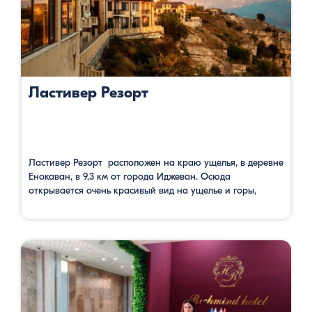
Ластивер Резорт
Ластивер Резорт расположен на краю ущелья, в деревне
Енокаван, в 9,3 км от города Иджеван. Осюда
открывается очень красивый вид на ущелье и горы,
покрытые густыми лесами. В стоимость номера входят
открытый бассейн, бесплатный Wi-Fi на всей
территории. Для приема гостей работает круглосуточная
стойка регистрации. Можно заказать доставку еды и
напитков в номер, трансфер от аэропорта …