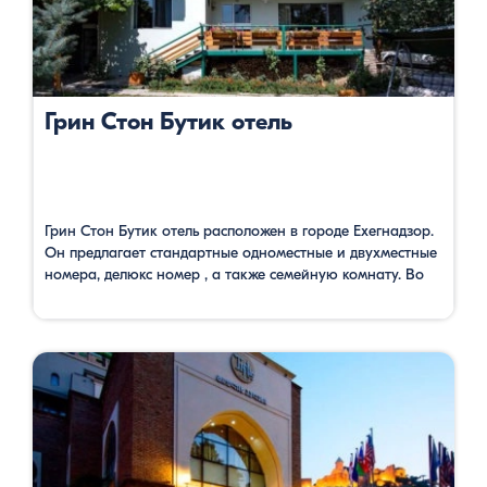
Грин Стон Бутик отель
Грин Стон Бутик отель расположен в городе Ехегнадзор.
Он предлагает стандартные одноместные и двухместные
номера, делюкс номер , а также семейную комнату. Во
всех комнатах имеются все условия для полноценного
отдыха: отдельный санузел, телевизор со спутниковым
телевидением и бесплатный Wi Fi. В гостинице гости
имеют возможность наслаждаться свежим воздухом в
саду, где есть открытый бассейн, …