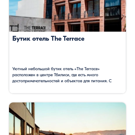
Бутик отель The Terrace
Уютный небольшой бутик отель «The Terrace»
расположен в центре Тбилиси, где есть много
достопримечательностей и объектов для питания. С
террасы в ресторане и из балконов открывается
прекрасная панорама центра Тбилиси. Отсюда до
станции фуникулера, до станции метро Руставели за 5
минут можно дойти. Номера уютные и довольно
просторные, имеют сейф, кондиционер, телевизор с
кабельными каналами, …