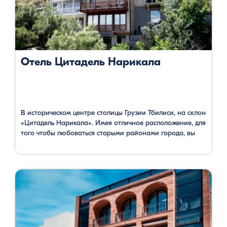
Отель Цитадель Нарикала
В историческом центре столицы Грузии Тбилиси, на склоне, по
«Цитадель Нарикала». Имея отличное расположение, для
того чтобы любоваться старыми районами города, вы
можете одновременно ознакомится с историей одного из
веков, соответствующий номеру вашей комнаты. Также
можно посетить расположенный в вестибюле
археологический музей, где представлены артефакты,
найденные во время строительства. В ресторане с
террасой можете насладиться видом красивых древних
зданий и вкусными блюдами грузинской …