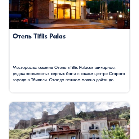
Отель Tiflis Palas
Месторасположение Отела «Tiflis Palace» шикарное,
рядом знаменитых серных бани в самом центре Старого
города в Тбилиси. Отсюда пешком можно дойти до
площади Мейдан за 3 минуты, до улицы Шардени за 4
минуты, до церкви Метехи 5 минут. Поблизости много
архитектурных памятников, исторических зданий и
интересных мест для проведения времени. Ресторан
расположен на крыше и имеет …