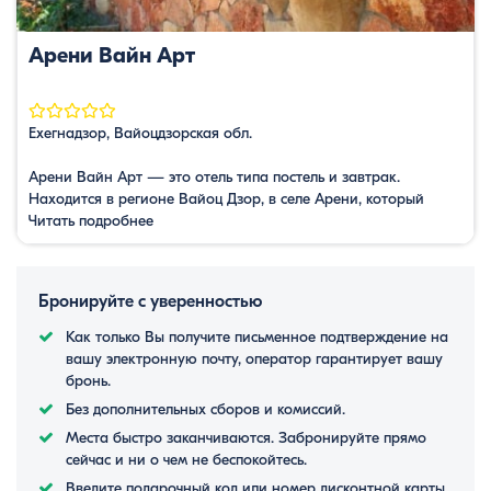
Арени Вайн Арт
Ехегнадзор, Вайоцдзорская обл.
Арени Вайн Арт — это отель типа постель и завтрак.
Находится в регионе Вайоц Дзор, в селе Арени, который
известен своими виноградниками, многолетней историей и
Читать подробнее
винными фестивалями. Гостевой дом предлагает отличные
условия для отдыха. Номера оснащены всеми необходимыми
условиями. В распоряжении гостей сад, терраса, общая
Бронируйте с уверенностью
кухня. В саду есть отдельное место для пикника. Гостиница
предлагает …
Как только Вы получите письменное подтверждение на
вашу электронную почту, оператор гарантирует вашу
бронь.
Без дополнительных сборов и комиссий.
Места быстро заканчиваются. Забронируйте прямо
сейчас и ни о чем не беспокойтесь.
Введите подарочный код или номер дисконтной карты