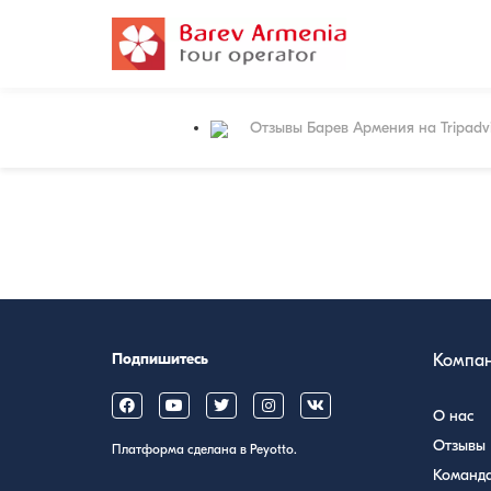
Отзывы Барев Армения на Tripadv
Подпишитесь
Компа
О нас
Отзывы
Платформа сделана в Peyotto.
Команд