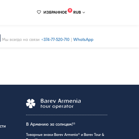
0
ИЗБРАННОЕ
RUB
Мы всегда на связи
+374-77-520-710
|
WhatsApp
В Армению за солнцем!®
сти
Товарные знаки Barev Armenia® и Barev Tour &