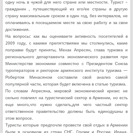
одну ночь в чужой для него стране или местности. Турист –
гражданин , путешествующий из его/ее страны в другую
страну максимальным сроком в один год, без интервалов, не
оплачиваясь в посещаемом месте за свою работу и за свои
достижения.
На вопросы: как вы оцениваете активность посетителей в
2009 году, с какими препятствиями мы столкнулись, какие
поправки будут приняты, Мехак Апресян, глава туризма и
регионального департамента экономического развития при
Министерстве экономики совместно с Президентом Союза
туроператоров и ректором армянского института туризма —
Робертом Минасяном составили свой анализ самой
популярной части, которая будет включена в статью туризма.
По словам Апресяна, мировой экономический кризис не
сильно повлиял на туристический сектор в Армении, но есть
еще много,что нужно сделать,для чего частный сектор
ответственное правительство должны быть единодушны в
этом вопросе.
Туристы которые предпочли провести свой отдых в Армении
были в основном из стран СНГ, Грузии и России, Ирана,