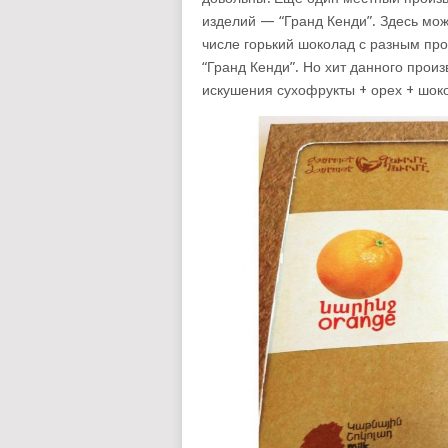
изделий — “Гранд Кенди”. Здесь мо
числе горький шоколад с разным про
“Гранд Кенди”. Но хит данного прои
искушения сухофрукты + орех + шок