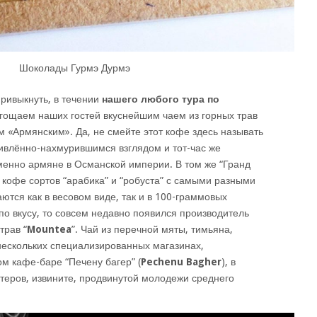
Шоколады Гурмэ Дурмэ
привыкнуть, в течении
нашего любого тура по
угощаем наших гостей вкуснейшим чаем из горных трав
 «Армянским». Да, не смейте этот кофе здесь называть
дивлённо-нахмурившимся взглядом и тот-час же
менно армяне в Османской империи. В том же “Гранд
кофе сортов “арабика” и “робуста” с самыми разными
ются как в весовом виде, так и в 100-граммовых
 по вкусу, то совсем недавно появился производитель
трав “
Mountea
”. Чай из перечной мяты, тимьяна,
нескольких специализированных магазинах,
ом кафе-баре “Печену багер” (
Pechenu Bagher
), в
теров, извините, продвинутой молодежи среднего