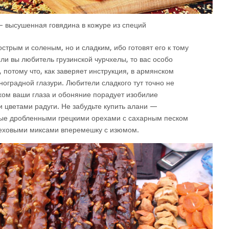
 высушенная говядина в кожуре из специй
острым и соленым, но и сладким, ибо готовят его к тому
сли вы любитель грузинской чурчхелы, то вас особо
 потому что, как заверяет инструкция, в армянском
оградной глазури. Любители сладкого тут точно не
хом ваши глаза и обоняние порадует изобилие
 цветами радуги. Не забудьте купить алани —
е дробленными грецкими орехами с сахарным песком
реховыми миксами вперемешку с изюмом.