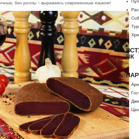
Пут
нтичные, био роллы – выражаясь современным языком!
Рас
Соб
Тур
Хри
ВСТ
ВК
ПАР
Аре
Гос
Дже
Цах