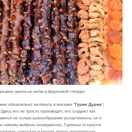
рецкие орехи на нитке в фруктовой глазури
ем обязательно заглянуть в магазин “
Гурме Дурме
”,
Здесь его не просто производят, его создают как
авится не только разнообразием ассортимента, но и
 и самому выбрать ингредиенты. Гурманы останутся
одитель шоколада и многих других кондитерских