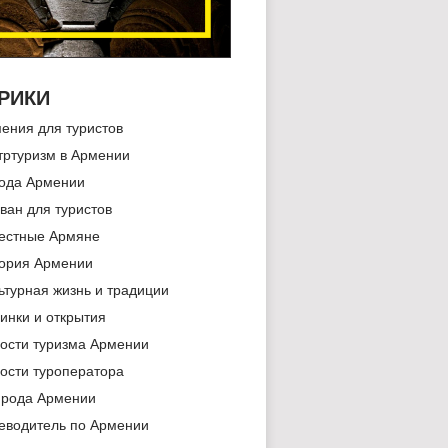
РИКИ
ения для туристов
тртуризм в Армении
ода Армении
ван для туристов
естные Армяне
ория Армении
ьтурная жизнь и традиции
инки и открытия
ости туризма Армении
ости туроператора
рода Армении
еводитель по Армении