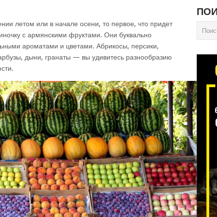
ПОИ
нии летом или в начале осени, то первое, что придет
рзиночку с армянскими фруктами. Они буквально
ьными ароматами и цветами. Абрикосы, персики,
 арбузы, дыни, гранаты — вы удивитесь разнообразию
сти.