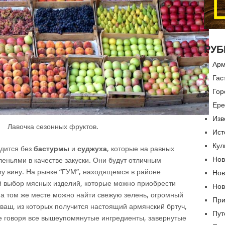
РУБ
Арм
Гас
Гор
Ере
Изв
Лавочка сезонных фруктов.
Ист
Кул
одится без
бастурмы
и
суджуха
, которые на равных
Нов
леньями в качестве закуски. Они будут отличным
у вину. На рынке “ГУМ”, находящемся в районе
Нов
ий выбор мясных изделий, которые можно приобрести
Нов
На том же месте можно найти свежую зелень, огромный
При
ваш, из которых получится настоящий армянский бртуч,
Пут
ще говоря все вышеупомянутые ингредиенты, завернутые