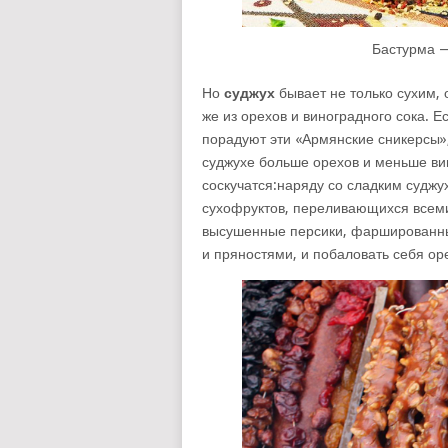
Бастурма —
Но
суджух
бывает не только сухим, 
же из орехов и виноградного сока. Е
порадуют эти «Армянские сникерсы»,
суджухе больше орехов и меньше вин
соскучатся:наряду со сладким суджу
сухофруктов, переливающихся всеми
высушенные персики, фаршированны
и пряностями, и побаловать себя о