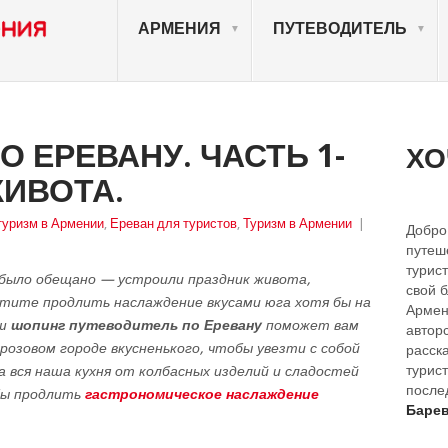
АРМЕНИЯ
ПУТЕВОДИТЕЛЬ
О ЕРЕВАНУ. ЧАСТЬ 1-
ХО
ЖИВОТА.
туризм в Армении
,
Ереван для туристов
,
Туризм в Армении
|
Добро
путеш
турист
и было обещано — устроили праздник живота,
свой 
отите продлить наслаждение вкусами юга хотя бы на
Армен
аш
шопинг путеводитель по Еревану
поможет вам
автор
 розовом городе вкусненького, чтобы увезти с собой
расск
турист
а вся наша кухня от колбасных изделий и сладостей
после
абы продлить
гастрономическое наслаждение
Барев