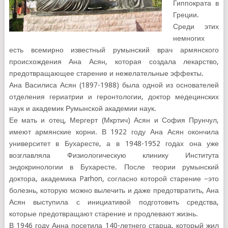
Гиппократа в
Греции.
Среди этих
немногих
есть всемирно известный румынский врач армянского
происхождения Ана Асян, которая создала лекарство,
предотвращающее старение и нежелательные эффекты.
Ана Василиса Асян (1897-1988) была одной из основателей
отделения гериатрии и геронтологии, доктор медецинских
наук и академик Румынской академии наук.
Ее мать и отец, Мергерт (Мкртич) Асян и София Прунчул,
имеют армянские корни. В 1922 году Ана Асян окончила
университет в Бухаресте, а в 1948-1952 годах она уже
возглавляла Физиологическую клинику Института
эндокринологии в Бухаресте. После теории румынский
доктора, академика Parhon, согласно которой старение –это
болезнь, которую можно вылечить и даже предотвратить, Ана
Асян выступила с инициативой подготовить средства,
которые предотвращают старение и продлевают жизнь.
В 1946 году Анна посетила 140-летнего старца, который жил