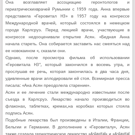
Она возглавляет ассоциацию геронтологов и
гериатрическихврачей Румынии с 1959 года. Анна впервые
представила «Геровитал H3» в 1957 году на конгрессе
Международной врачей, который состоялся в немецком
городе Карлсруэ. Перед лекцией врачи, участвующие в
конгрессе недооценивали открытие Асян. «Бедная Анна
начала стареть. Она собирается заставить нас смеяться над
ее новокаином «, сказали они.
Однако, после просмотра фильма об использовании
«Геровитала H3″, который закончился в восемь утра, и
прослушав ее речь, которая закончилась в два часа дня,
удивленные врачи аплодировали ей стоя. Всемирная пресса
писала: «Ана Асян преодолела старение».
Асян и ее лечение стали международно известными после
съезда в Карлсруэ. Лекарство начало производиться во
флаконах, таблетках, кремах,на коробках которых стояла
подпись Асян.
Подобные лекарства был произведены в Италии, Франции,
Бельгии и Германии. В дополнение к «Геровиталу», Асян
также создала гериатрическое лекарство «Aslavital» и «Aslavital