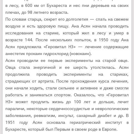
в лесу, в 600 км от Бухареста и нес пни деревьев на своих
плечах, до 98 летнего возраста.
По словам старца, секрет его долголетия — спать на свежем
воздухе и есть здоровую пищу. Ана Асян начала проводить
исследования на старике, который жил в лесу и умер в
возрасте 144. После нескольких попыток, в 1950 году Ана
Асян предложила «Геровитал H3» — лечение содержащие
анестетик прокаин гидрохлорид (новокаин).
Асян проводили ее первые эксперименты на старой овце.
Овца стала энергичной и ее шерсть утолстилась. Асян
продолжила проводить эксперименты на стариках,
страдающих от артрита. После прохождения курса лечения,
они начали ходить, стали сильнее и активнее и даже смогли
работать и заниматься спортом. Оказалось, что «Геровитал
H3» может продлить жизнь до 100 лет и дольше, лечит
параличи, некоторые сердечнососудистые и неврологические
заболевания, ревматизм, инсульт, сахарный диабет и др. В
1951 году Асян основала гериатрический институт в
Бухаресте, который был Первым в своем роде в Европе.