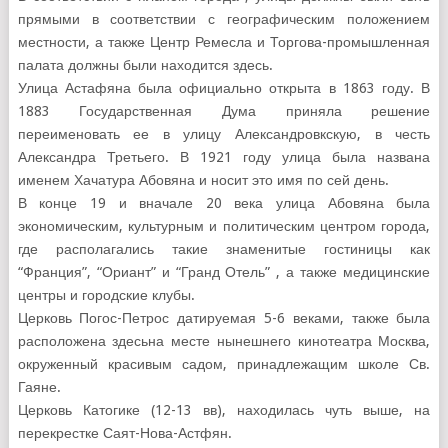
прямыми в соответствии с географическим положением
местности, а также Центр Ремесла и Торгова-промышленная
палата должны были находится здесь.
Улица Астафяна была официально открыта в 1863 году. В
1883 Государственная Дума приняла решение
переименовать ее в улицу Александровкскую, в честь
Александра Третьего. В 1921 году улица была названа
именем Хачатура Абовяна и носит это имя по сей день.
В конце 19 и вначале 20 века улица Абовяна была
экономическим, культурным и политическим центром города,
где располагались такие знаменитые гостиницы как
“Франция”, “Ориант” и “Гранд Отель” , а также медицинские
центры и городские клубы.
Церковь Погос-Петрос датируемая 5-6 веками, также была
расположена здесьна месте нынешнего кинотеатра Москва,
окруженный красивым садом, принадлежащим школе Св.
Гаяне.
Церковь Катогике (12-13 вв), находилась чуть выше, на
перекрестке Саят-Нова-Астфян.