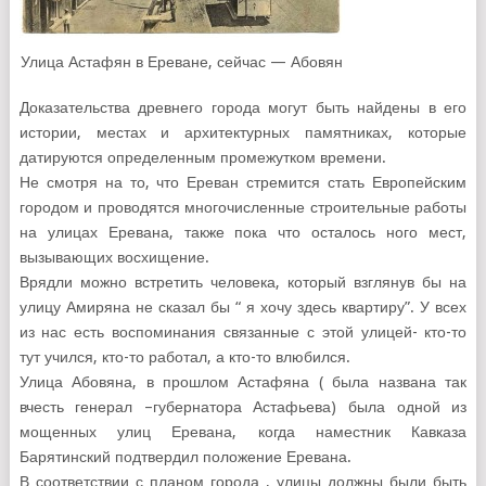
Улица Астафян в Ереване, сейчас — Абовян
Доказательства древнего города могут быть найдены в его
истории, местах и архитектурных памятниках, которые
датируются определенным промежутком времени.
Не смотря на то, что Ереван стремится стать Европейским
городом и проводятся многочисленные строительные работы
на улицах Еревана, также пока что осталось ного мест,
вызывающих восхищение.
Врядли можно встретить человека, который взглянув бы на
улицу Амиряна не сказал бы “ я хочу здесь квартиру”. У всех
из нас есть воспоминания связанные с этой улицей- кто-то
тут учился, кто-то работал, а кто-то влюбился.
Улица Абовяна, в прошлом Астафяна ( была названа так
вчесть генерал –губернатора Астафьева) была одной из
мощенных улиц Еревана, когда наместник Кавказа
Барятинский подтвердил положение Еревана.
В соответствии с планом города , улицы должны были быть