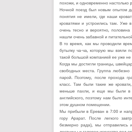
похожи, и одновременно настолько 
Ночной поезд был новым опытом дл
понятия не имели, где наши крова
кроватями и устроились там. Уже 
очень тесно и вероятно, половина
нашли очень забавной и питательной
В то время, как мы проводили вре
бутылку ча-ча, которую мы взяли п
такой большой компанией ее уже не 
Когда мы достигли границы, швейцар
свободных места. Группа любезно 
парой. Поэтому, после прохода гр
класс. Там были такие же кровати,
меньше пахли, и еще мы были в о
английского, поэтому нам было инт
этом душном помещении.
Мы прибыли в Ереван в 7:00 и напр
гору Арарат. После легкого зав
безмерно рада), мы отправились и
лестницы и галереи искусства под о