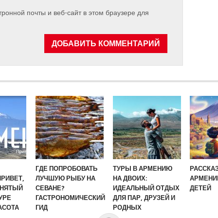
ронной почты и веб-сайт в этом браузере для
ГДЕ ПОПРОБОВАТЬ
ТУРЫ В АРМЕНИЮ
РАССКА
ПРИВЕТ,
ЛУЧШУЮ РЫБУ НА
НА ДВОИХ:
АРМЕНИ
СНЯТЫЙ
СЕВАНЕ?
ИДЕАЛЬНЫЙ ОТДЫХ
ДЕТЕЙ
УРЕ
ГАСТРОНОМИЧЕСКИЙ
ДЛЯ ПАР, ДРУЗЕЙ И
АСОТА
ГИД
РОДНЫХ