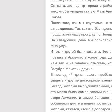
Он связывает центр города с рай
того, чтобы увидеть статую Мать А
Союза.
После того, как мы спустились с 
аттракционах. Так как это был «де
продолжили нашу прогулку по Площа
На следующий день мы собирались
геноцида.
И тот, и другой были закрыты. Это 
поездке в Армению в конце года. Д
нам так и не удалось отыскать, х
Голубую Мечеть и другие.
В последний день нашего пребыв
увидеть и другие достопримечатель
Гегард, который был удивительным,
это место было самое запоминающе
озеро Армении, и самое большое п
событиями дня, мы пошли посмотрет
который, кажется, стоил 7 долларов.