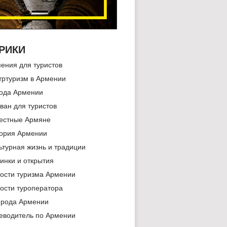
РИКИ
ения для туристов
тртуризм в Армении
ода Армении
ван для туристов
естные Армяне
ория Армении
ьтурная жизнь и традиции
инки и открытия
ости туризма Армении
ости туроператора
рода Армении
еводитель по Армении