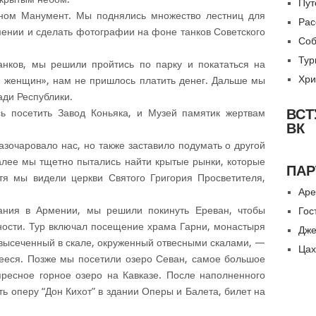
Пут
оном Манумент. Мы поднялись множество лестниц для
Рас
рмении и сделать фотографии на фоне танков Советского
Соб
Тур
танков, мы решили пройтись по парку и покататься на
Хри
нь женщин», нам не пришлось платить денег. Дальше мы
ди Республики.
ВСТ
 посетить Завод Коньяка, и Музей памятик жертвам
ВК
разочаровало нас, но также заставило подумать о другой
алее мы тщетно пытались найти крытые рынки, которые
ПАР
отя мы видели церкви Святого Григория Просветителя,
Аре
ания в Армении, мы решили покинуть Ереван, чтобы
Гос
ности. Тур включал посещение храма Гарни, монастыря
Дже
 высеченный в скале, окруженный отвесными скалами, —
Цах
еся. Позже мы посетили озеро Севан, самое большое
ресное горное озеро на Кавказе. После наполненного
ь оперу “Дон Кихот” в здании Оперы и Балета, билет на