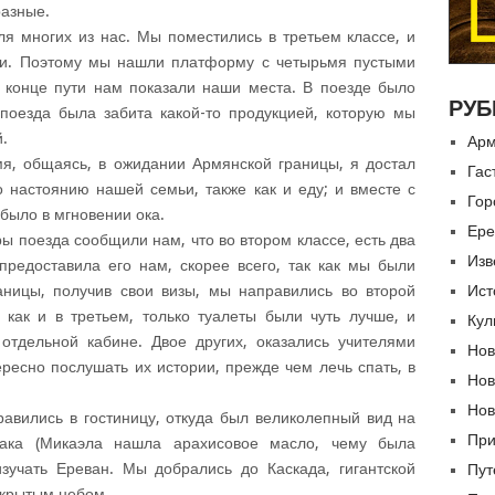
разные.
я многих из нас. Мы поместились в третьем классе, и
ти. Поэтому мы нашли платформу с четырьмя пустыми
в конце пути нам показали наши места. В поезде было
РУБ
 поезда была забита какой-то продукцией, которую мы
.
Арм
мя, общаясь, в ожидании Армянской границы, я достал
Гас
о настоянию нашей семьи, также как и еду; и вместе с
Гор
было в мгновении ока.
Ере
ы поезда сообщили нам, что во втором классе, есть два
Изв
предоставила его нам, скорее всего, так как мы были
аницы, получив свои визы, мы направились во второй
Ист
 как и в третьем, только туалеты были чуть лучше, и
Кул
тдельной кабине. Двое других, оказались учителями
Нов
ересно послушать их истории, прежде чем лечь спать, в
Нов
Нов
авились в гостиницу, откуда был великолепный вид на
При
трака (Микаэла нашла арахисовое масло, чему была
зучать Ереван. Мы добрались до Каскада, гигантской
Пут
ткрытым небом.