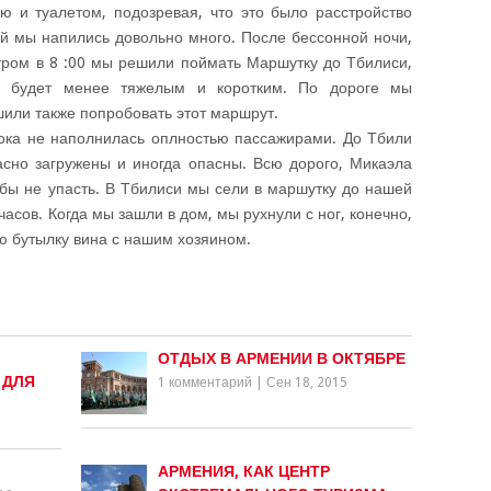
ю и туалетом, подозревая, что это было расстройство
ой мы напились довольно много. После бессонной ночи,
утром в 8 :00 мы решили поймать Маршутку до Тбилиси,
ки будет менее тяжелым и коротким. По дороге мы
шили также попробовать этот маршрут.
пока не наполнилась оплностью пассажирами. До Тбили
асно загружены и иногда опасны. Всю дорого, Микаэла
тобы не упасть. В Тбилиси мы сели в маршутку до нашей
часов. Когда мы зашли в дом, мы рухнули с ног, конечно,
ую бутылку вина с нашим хозяином.
ОТДЫХ В АРМЕНИИ В ОКТЯБРЕ
 ДЛЯ
1 комментарий
|
Сен 18, 2015
АРМЕНИЯ, КАК ЦЕНТР