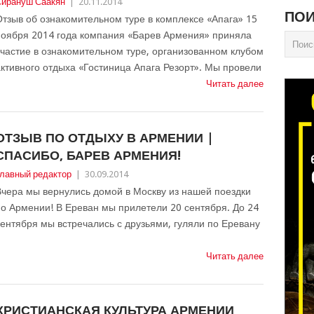
ирануш Саакян
|
20.11.2014
ПОИ
тзыв об ознакомительном туре в комплексе «Апага» 15
ноября 2014 года компания «Барев Армения» приняла
частие в ознакомительном туре, организованном клубом
ктивного отдыха «Гостиница Апага Резорт». Мы провели
Читать далее
ОТЗЫВ ПО ОТДЫХУ В АРМЕНИИ |
СПАСИБО, БАРЕВ АРМЕНИЯ!
лавный редактор
|
30.09.2014
чера мы вернулись домой в Москву из нашей поездки
о Армении! В Ереван мы прилетели 20 сентября. До 24
ентября мы встречались с друзьями, гуляли по Еревану
и
Читать далее
ХРИСТИАНСКАЯ КУЛЬТУРА АРМЕНИИ