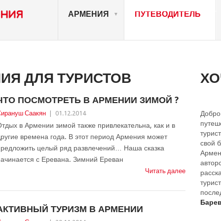
АРМЕНИЯ
ПУТЕВОДИТЕЛЬ
ИЯ ДЛЯ ТУРИСТОВ
ХО
ЧТО ПОСМОТРЕТЬ В АРМЕНИИ ЗИМОЙ ?
ирануш Саакян
|
01.12.2014
Добро
путеш
тдых в Армении зимой также привлекательна, как и в
турист
ругие времена года. В этот период Армения может
свой 
предложить целый ряд развлечений… Наша сказка
Армен
ачинается с Еревана. Зимний Ереван
автор
Читать далее
расск
турист
после
Барев
АКТИВНЫЙ ТУРИЗМ В АРМЕНИИ