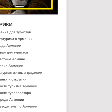
РИКИ
ения для туристов
тртуризм в Армении
ода Армении
ван для туристов
естные Армяне
ория Армении
ьтурная жизнь и традиции
инки и открытия
ости туризма Армении
ости туроператора
рода Армении
еводитель по Армении