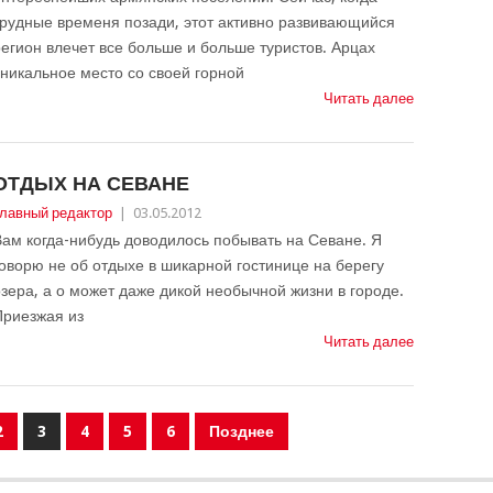
рудные временя позади, этот активно развивающийся
егион влечет все больше и больше туристов. Арцах
никальное место со своей горной
Читать далее
ОТДЫХ НА СЕВАНЕ
лавный редактор
|
03.05.2012
ам когда-нибудь доводилось побывать на Севане. Я
оворю не об отдыхе в шикарной гостинице на берегу
зера, а о может даже дикой необычной жизни в городе.
Приезжая из
Читать далее
2
3
4
5
6
Позднее