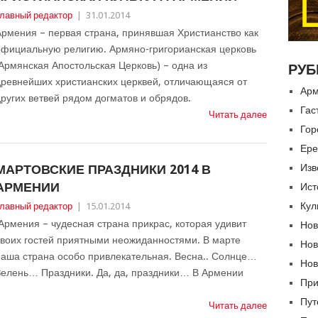
лавный редактор
|
31.01.2014
рмения – первая страна, принявшая Христианство как
официальную религию. Армяно-григорианская церковь
Армянская Апостольская Церковь) – одна из
РУБ
древнейших христианских церквей, отличающаяся от
Арм
ругих ветвей рядом догматов и обрядов.
Гас
Читать далее
Гор
Ере
МАРТОВСКИЕ ПРАЗДНИКИ 2014 В
Изв
АРМЕНИИ
Ист
Кул
лавный редактор
|
15.01.2014
рмения – чудесная страна прикрас, которая удивит
Нов
своих гостей приятными неожиданностями. В марте
Нов
наша страна особо привлекательная. Весна.. Солнце…
Нов
Зелень… Праздники. Да, да, праздники… В Армении
При
Пут
Читать далее