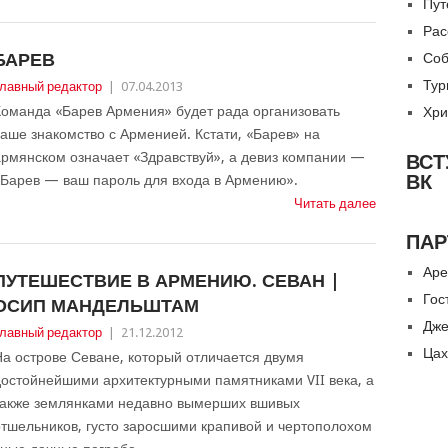
Пут
Рас
БАРЕВ
Соб
Тур
лавный редактор
|
07.04.2013
Команда «Барев Армения» будет рада организовать
Хри
аше знакомство с Арменией. Кстати, «Барев» на
рмянском означает «Здравствуй», а девиз компании —
ВСТ
ВК
«Барев — ваш пароль для входа в Армению».
Читать далее
ПАР
Аре
ПУТЕШЕСТВИЕ В АРМЕНИЮ. СЕВАН |
Гос
ОСИП МАНДЕЛЬШТАМ
Дже
лавный редактор
|
21.12.2012
Цах
а острове Севане, который отличается двумя
остойнейшими архитектурными памятниками VII века, а
также землянками недавно вымерших вшивых
тшельников, густо заросшими крапивой и чертополохом