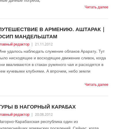
ные дачные погреба,
Читать далее
ПУТЕШЕСТВИЕ В АРМЕНИЮ. АШТАРАК |
ОСИП МАНДЕЛЬШТАМ
лавный редактор
|
21.11.2012
не удалось наблюдать служение облаков Арарату. Тут
было нисходящее и восходящее движение сливок, когда
ни вваливаются в стакан румяного чая и расходятся в
ем кучевыми клубнями. А впрочем, небо земли
Читать далее
ТУРЫ В НАГОРНЫЙ КАРАБАХ
лавный редактор
|
20.08.2012
агорно-Карабахская республика один из
нтереснейших армянских поселений. Сейчас, когда