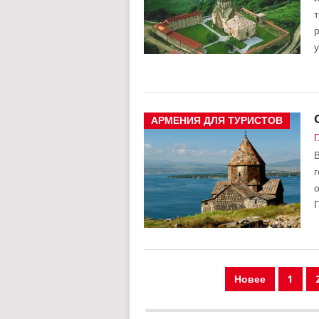
т
р
у
АРМЕНИЯ ДЛЯ ТУРИСТОВ
Г
В
г
о
ПАГИНАЦИЯ
Новее
1
ЗАПИСЕЙ