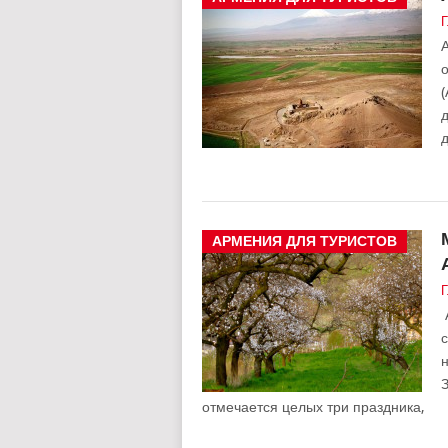
Г
А
(
д
АРМЕНИЯ ДЛЯ ТУРИСТОВ
Г
А
отмечается целых три праздника,