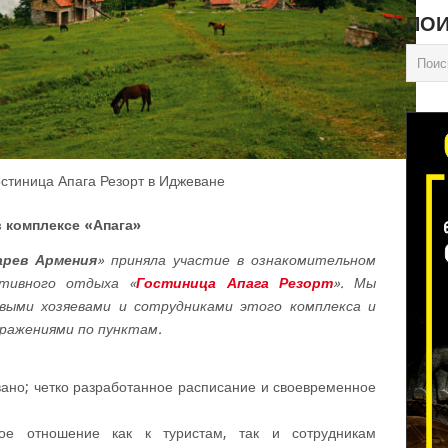
ПОИ
остиница Апага Резорт в Иджеване
 комплексе «Апага»
арев Армения
» приняла участие в ознакомительном
ктивного отдыха «
Гостиница Апага Резорт
». Мы
ивыми хозяевами и сотрудниками этого комплекса и
бражениями по пунктам.
вано; четко разработанное расписание и своевременное
ое отношение как к туристам, так и сотрудникам