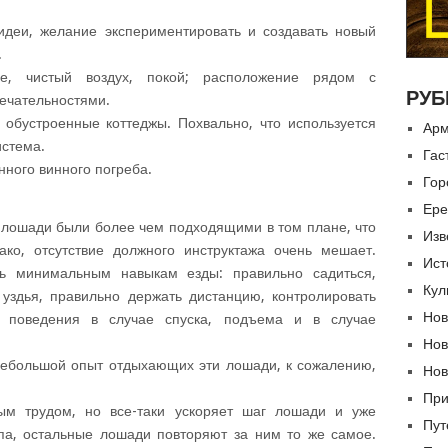
идеи, желание экспериментировать и создавать новый
.
ие, чистый воздух, покой; расположение рядом с
РУБ
ечательностями.
 обустроенные коттеджы. Похвально, что используется
Арм
истема.
Гас
нного винного погреба.
Гор
Ере
 лошади были более чем подходящими в том плане, что
Изв
ко, отсутствие должного инструктажа очень мешает.
Ист
ть минимальным навыкам езды: правильно садиться,
Кул
 уздья, правильно держать дистанцию, контролировать
Нов
 поведения в случае спуска, подъема и в случае
Нов
ебольшой опыт отдыхающих эти лошади, к сожалению,
Нов
При
ым трудом, но все-таки ускоряет шаг лошади и уже
Пут
па, остальные лошади повторяют за ним то же самое.