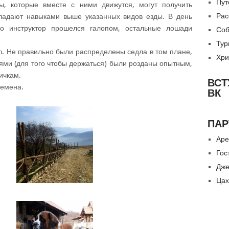
Пут
ы, которые вместе с ними движутся, могут получить
Рас
бладают навыками выше указанных видов езды. В день
ко инструктор прошелся галопом, остальные лошади
Соб
Тур
ел. Не правильно были распределены седла в том плане,
Хри
ями (для того чтобы держаться) были розданы опытным,
ичкам.
ВСТ
ремена.
ВК
ПАР
Аре
Гос
Дже
Цах