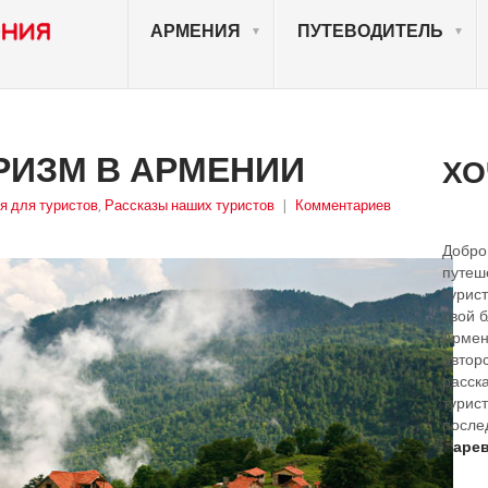
АРМЕНИЯ
ПУТЕВОДИТЕЛЬ
РИЗМ В АРМЕНИИ
ХО
я для туристов
,
Рассказы наших туристов
|
Комментариев
Добро
путеш
турист
свой 
Армен
автор
расск
турист
после
Барев