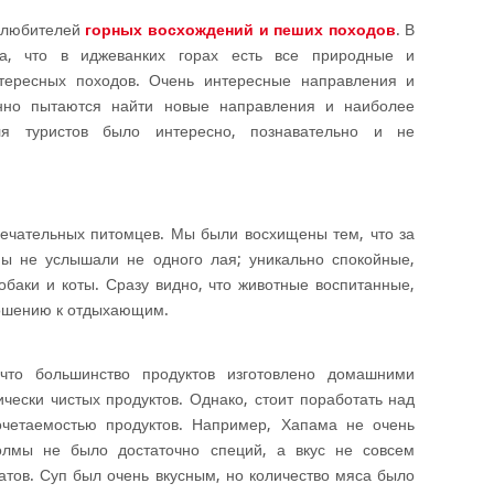
я любителей
горных восхождений и пеших походов
. В
га, что в иджеванких горах есть все природные и
тересных походов. Очень интересные направления и
янно пытаются найти новые направления и наиболее
я туристов было интересно, познавательно и не
мечательных питомцев. Мы были восхищены тем, что за
ы не услышали не одного лая; уникально спокойные,
баки и коты. Сразу видно, что животные воспитанные,
тношению к отдыхающим.
что большинство продуктов изготовлено домашними
ически чистых продуктов. Однако, стоит поработать над
очетаемостью продуктов. Например, Хапама не очень
олмы не было достаточно специй, а вкус не совсем
атов. Суп был очень вкусным, но количество мяса было