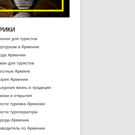
РИКИ
ения для туристов
тртуризм в Армении
ода Армении
ван для туристов
естные Армяне
ория Армении
ьтурная жизнь и традиции
инки и открытия
ости туризма Армении
ости туроператора
рода Армении
еводитель по Армении