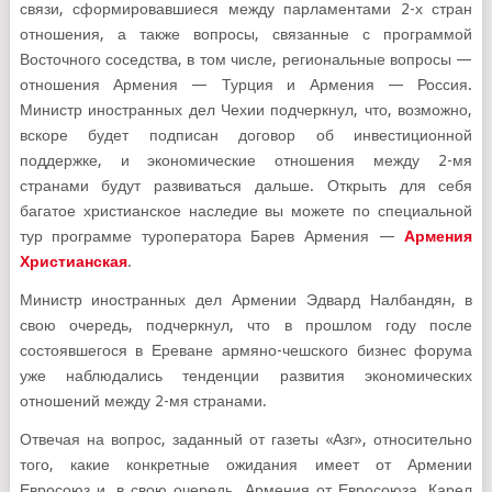
связи, сформировавшиеся между парламентами 2-х стран
отношения, а также вопросы, связанные с программой
Восточного соседства, в том числе, региональные вопросы —
отношения Армения — Турция и Армения — Россия.
Министр иностранных дел Чехии подчеркнул, что, возможно,
вскоре будет подписан договор об инвестиционной
поддержке, и экономические отношения между 2-мя
странами будут развиваться дальше. Открыть для себя
багатое христианское наследие вы можете по специальной
тур программе туроператора Барев Армения —
Армения
Христианская
.
Министр иностранных дел Армении Эдвард Налбандян, в
свою очередь, подчеркнул, что в прошлом году после
состоявшегося в Ереване армяно-чешского бизнес форума
уже наблюдались тенденции развития экономических
отношений между 2-мя странами.
Отвечая на вопрос, заданный от газеты «Азг», относительно
того, какие конкретные ожидания имеет от Армении
Евросоюз и, в свою очередь, Армения от Евросоюза, Карел