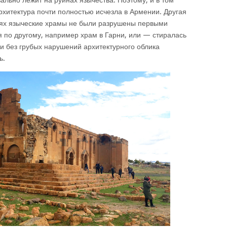
ально лежит на руинах язычества. Поэтому, и в том
рхитектура почти полностью исчезла в Армении. Другая
аях языческие храмы не были разрушены первыми
я по другому, например храм в Гарни, или — стиралась
и без грубых нарушений архитектурного облика
ь.