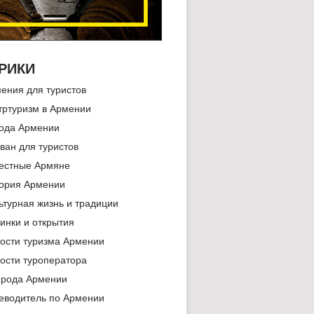
РИКИ
ения для туристов
тртуризм в Армении
ода Армении
ван для туристов
естные Армяне
ория Армении
ьтурная жизнь и традиции
инки и открытия
ости туризма Армении
ости туроператора
рода Армении
еводитель по Армении