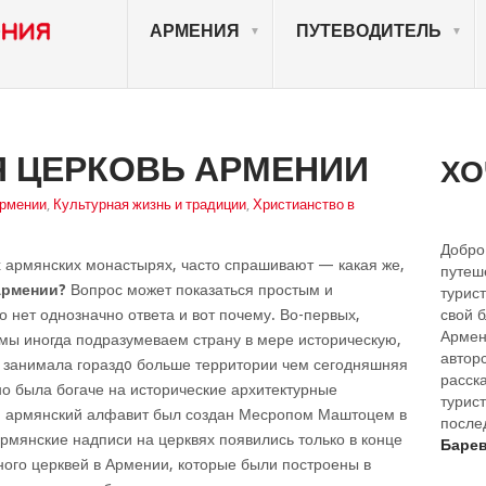
АРМЕНИЯ
ПУТЕВОДИТЕЛЬ
Я ЦЕРКОВЬ АРМЕНИИ
ХО
Армении
,
Культурная жизнь и традиции
,
Христианство в
Добро
 армянских монастырях, часто спрашивают — какая же,
путеш
Армении?
Вопрос может показаться простым и
турист
о нет однозначно ответа и вот почему. Во-первых,
свой 
Армен
 мы иногда подразумеваем страну в мере историческую,
автор
я занимала гораздo больше территории чем сегодняшняя
расск
о была богаче на исторические архитектурные
турист
ый армянский алфавит был создан Месропом Маштоцем в
после
армянские надписи на церквях появились только в конце
Барев
много церквей в Армении, которые были построены в