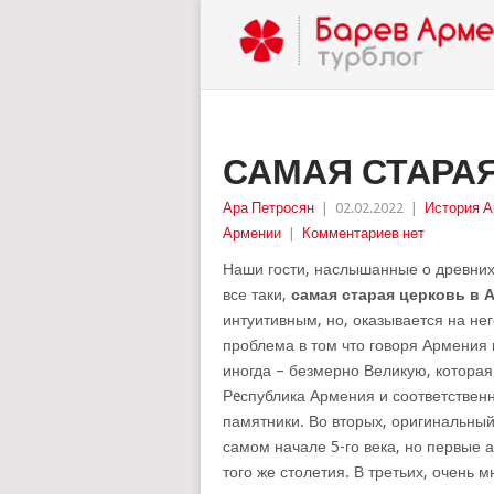
САМАЯ СТАРА
Ара Петросян
|
02.02.2022
|
История 
Армении
|
Комментариев нет
Наши гости, наслышанные о древних
все таки,
самая старая церковь в 
интуитивным, но, оказывается на нег
проблема в том что говоря Армения
иногда – безмерно Великую, котора
Рeспублика Армения и соответственн
памятники. Во вторых, оригинальн
самом начале 5-го века, но первые 
того же столетия. В третьих, очень 