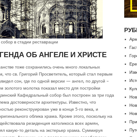
РУБ
Арм
собор в стадии реставрации
Гас
ГЕНДА ОБ АНГЕЛЕ И ХРИСТЕ
Гор
Ере
тианстве тоже сохранились очень много локальных
Изв
ом, что св. Григорий Просветитель, который стал первым
Ист
видел сон, где по одной версии — ангел, по другой –
ом золотого молотка показал место для постройки
Кул
дзинский Кафедральный собор был построен за три года
Нов
блема достоверности архитектуры. Известно, что
Нов
стью реконструирован уже в конце 5-го века, и
Нов
оригинального облика храма. Кроме этого, поскольку на
При
действовала резиденция католикоса всех армян,
Пут
л какую-то деталь на экстерьер храма. Суммируя