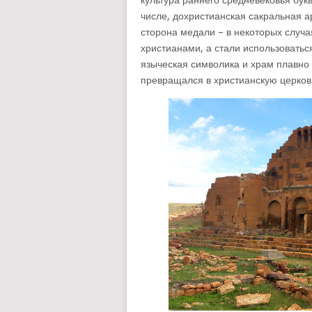
культура раннего средневековья букв
числе, дохристианская сакральная а
сторона медали – в некоторых случ
христианами, а стали использоватьс
языческая символика и храм плавно 
превращался в христианскую церков