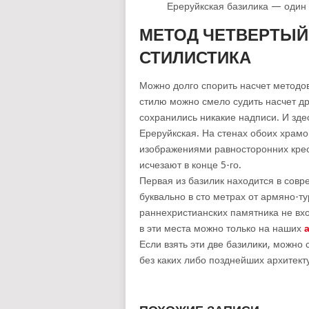
Ереруйкская базилика — один
МЕТОД ЧЕТВЕРТЫЙ
СТИЛИСТИКА
Можно долго спорить насчет методо
стилю можно смело судить насчет др
сохранились никакие надписи. И зде
Ереруйкская. На стенах обоих храм
изображениями равносторонних крест
исчезают в конце 5-го.
Первая из базилик находится в совр
буквально в сто метрах от армяно-т
раннехристианских памятника не вхо
в эти места можно только на наших
а
Если взять эти две базилики, можно
без каких либо позднейших архитек