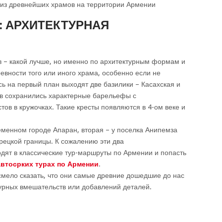
 из древнейших храмов на территории Армении
: АРХИТЕКТУРНАЯ
в – какой лучше, но именно по архитектурным формам и
евности того или иного храма, особенно если не
сь на первый план выходят две базилики – Касахская и
ов сохранились характерные барельефы с
ов в кружочках. Такие кресты появляются в 4-ом веке и
еменном городе Апаран, вторая – у поселка Анипемза
урецкой границы. К сожалению эти два
дят в классические тур-маршруты по Армении и попасть
втосрких турах по Армении
.
 смело сказать, что они самые древние дошедшие до нас
турных вмешательств или добавлений деталей.