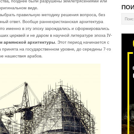
нства, позднее были разрушены землетрясениями или
ПОИ
оригинальном виде.
 выбрать правильную методику решения вопроса, без
чный ответ. Вообще раннехристианская архитектура
что именно в эту эпоху зарождались и сформировались
ших церквей и не даром в научной литературе эпоха IV-
м армянской архитектуры
. Этот период начинается с
а принята на государственном уровне, до середины 7-го
ые нашествия арабов.