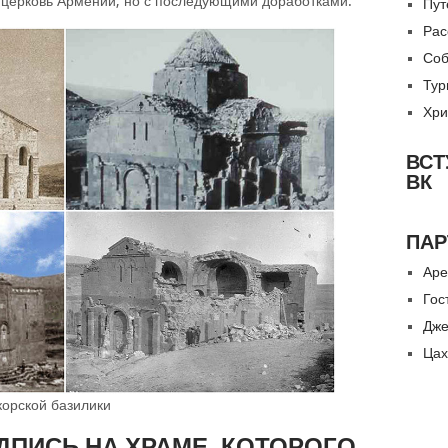
я церковь Армении, но с последующими доработками.
Пут
Рас
Соб
Тур
Хри
ВСТ
ВК
ПАР
Аре
Гос
Дже
Цах
корской базилики
ДПИСЬ НА ХРАМЕ, КОТОРОГО