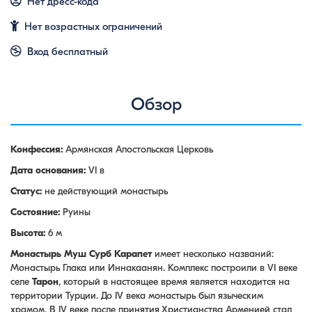
Нет дресс-кода
Нет возрастных ограничений
Вход бесплатный
Обзор
Конфессия:
Армянская Апостольская Церковь
Дата основания:
VI в
Статус:
не действующий монастырь
Состояние:
Руины
Высота:
6 м
Монастырь Муш Сурб Карапет
имеет несколько названий:
Монастырь Глака или Иннакаанян. Комплекс построили в VI веке
селе
Тарон
, который в настоящее время является находится на
территории Турции. До IV века монастырь был языческим
храмом. В IV веке после принятия Христианства Арменией стал