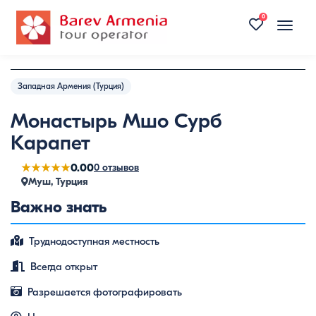
0
Toggle
naviga
Западная Армения (Турция)
Монастырь Мшо Сурб
Карапет
★★★★★
0.00
0 отзывов
Муш, Турция
Важно знать
Труднодоступная местность
Всегда открыт
Разрешается фотографировать