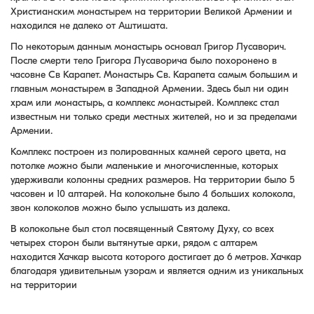
Христианским монастырем на территории Великой Армении и
находился не далеко от Аштишата.
По некоторым данным монастырь основал Григор Лусаворич.
После смерти тело Григора Лусаворича было похоронено в
часовне Св Карапет. Монастырь Св. Карапета самым большим и
главным монастырем в Западной Армении. Здесь был ни один
храм или монастырь, а комплекс монастырей. Комплекс стал
известным ни только среди местных жителей, но и за пределами
Армении.
Комплекс построен из полированных камней серого цвета, на
потолке можно были маленькие и многочисленные, которых
удерживали колонны средних размеров. На территории было 5
часовен и 10 алтарей. На колокольне было 4 больших колокола,
звон колоколов можно было услышать из далека.
В колокольне был стол посвященный Святому Духу, со всех
четырех сторон были вытянутые арки, рядом с алтарем
находится Хачкар высота которого достигает до 6 метров. Хачкар
благодаря удивительным узорам и является одним из уникальных
на территории