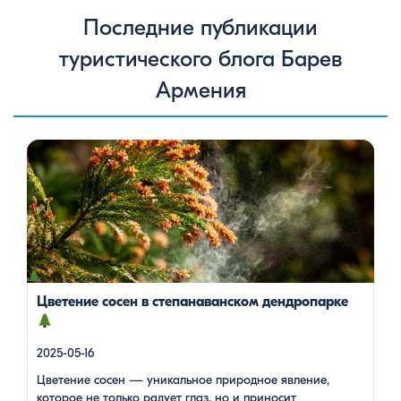
Последние публикации
туристического блога Барев
Армения
Цветение сосен — уникальное природное явление, которое
не только радует глаз, но и приносит значительную пользу
для здоровья человека. Особенно ярко это проявляется в
Степанаванском дендропарке в Армении, где сосны цветут в
конце мая, создавая удивительное зрелище и наполняя
воздух целебными веществами.
Степанаванский
дендропарк: жемчужина Лорийской области
Степанаванский дендропарк, также известный как «Сочут»
(в […]
Цветение сосен в степанаванском дендропарке
2025-05-16
Цветение сосен — уникальное природное явление,
которое не только радует глаз, но и приносит