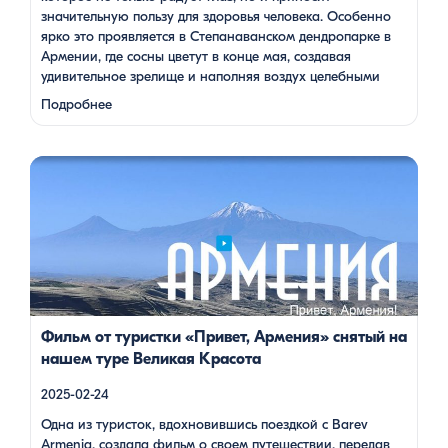
значительную пользу для здоровья человека. Особенно
ярко это проявляется в Степанаванском дендропарке в
Армении, где сосны цветут в конце мая, создавая
удивительное зрелище и наполняя воздух целебными
веществами.
Степанаванский дендропарк: жемчужина
Подробнее
Лорийской области Степанаванский дендропарк, также
известный как «Сочут» (в …
Одна из туристок, вдохновившись поездкой с Barev Armenia,
создала фильм о своем путешествии, передав через кадры и
музыку атмосферу нашей страны. В этом видео – живые
эмоции, кадры фантастической красоты монастырей,
захватывающие виды гор и долин, тепло и душевность
местных жителей, готовка и дегустация блюд. Путешествие
под завораживающие мелодии дудука Дживана Гаспаряна
стало настоящим погружением […]
Фильм от туристки «Привет, Армения» снятый на
нашем туре Великая Красота
2025-02-24
Одна из туристок, вдохновившись поездкой с Barev
Armenia, создала фильм о своем путешествии, передав