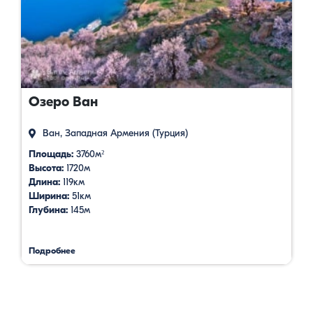
Озеро Ван
Ван, Западная Армения (Турция)
Площадь:
3760м²
Высота:
1720м
Длина:
119км
Ширина:
51км
Глубина:
145м
Подробнее