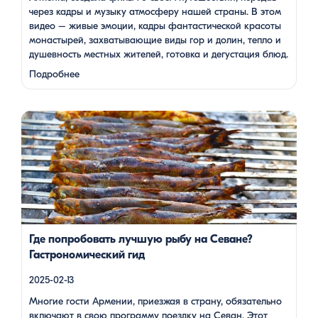
через кадры и музыку атмосферу нашей страны. В этом
видео – живые эмоции, кадры фантастической красоты
монастырей, захватывающие виды гор и долин, тепло и
душевность местных жителей, готовка и дегустация блюд.
Путешествие под завораживающие мелодии дудука
Подробнее
Дживана Гаспаряна стало настоящим погружением …
Многие гости Армении, приезжая в страну, обязательно
включают в свою программу поездку на Севан. Этот
маршрут — один из самых популярных: свежий горный
воздух, величественные пейзажи, древние храмы и, конечно
же, местная кухня. На Севане можно посетить Севанаванк
— знаменитый монастырь IX века, расположенный на
полуострове, а также Айраванк, который менее известен, но
не менее […]
Где попробовать лучшую рыбу на Севане?
Гастрономический гид
2025-02-13
Многие гости Армении, приезжая в страну, обязательно
включают в свою программу поездку на Севан. Этот