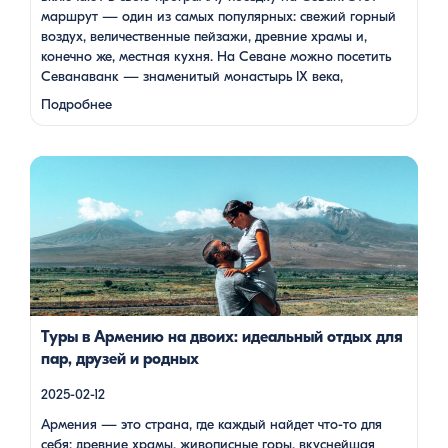
маршрут — один из самых популярных: свежий горный
воздух, величественные пейзажи, древние храмы и,
конечно же, местная кухня. На Севане можно посетить
Севанаванк — знаменитый монастырь IX века,
расположенный на полуострове, а также Айраванк,
Подробнее
который менее известен, но не менее …
Армения — это страна, где каждый найдет что-то для себя:
древние храмы, живописные горы, вкуснейшая кухня и
удивительное гостеприимство. Но что, если вы планируете
путешествие вдвоем? Мы подготовили туры, которые
подойдут для всех случаев — будь вы друзьями, подругами,
родителями с детьми, молодой парой или супругами в
возрасте. Какой тур выбрать для путешествия вдвоем? 1. […]
Туры в Армению на двоих: идеальный отдых для
пар, друзей и родных
2025-02-12
Армения — это страна, где каждый найдет что-то для
себя: древние храмы, живописные горы, вкуснейшая