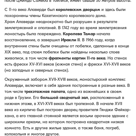
после
Цминда
Самеба
в Тбилиси, имеет свыше 50 метров высоты.
С 11-го века Алаверди был
королевским дворцом
и здесь были
похоронены члены Кахетинского королевского дома.
Храм Алаверди неоднократно был разрушен в результате
землетрясений и оползней. В 1742 году во время землетрясения
монастырь была повреждена.
Королева Тамар
начала
восстановление, а завершил
Иракли II
. В 1966 году, когда
внутренние стены были очищены от побелки, сделанные в конце
XIX века, под слоем побелки были найдены несколько слоев
живописи, в том числе
фрагменты картин 11-го века
. На стенах
есть фрески XV-XVI веков (южная стена) и фрески XVI-XVII веков
(на западных и северных стенах).
Окруженный забором XVII-XVIII веков, монастырский комплекс
Алаверди, включает в себя здания построенные в разные века. В
том числе
трехэтажная палата
, одна из
важнейших
в своем
роде в Грузии. Его
большой сводчатый зал
, расположенный в
нижнем этаже, в XVI-XVII веках был трапезной. В начале XVII
века из кирпича был построен дворец правителя Гянджи Фейкар-
хана, а его главной стоянкой является
восьми арочное
здание с
широкими арками, на котором построена квадратная низкая
комната. Есть и другие жилые здания, а также баня, погреб,
колокольня и многое другое.