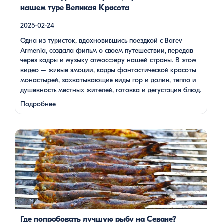
нашем туре Великая Красота
2025-02-24
Одна из туристок, вдохновившись поездкой с Barev
Armenia, создала фильм о своем путешествии, передав
через кадры и музыку атмосферу нашей страны. В этом
видео – живые эмоции, кадры фантастической красоты
монастырей, захватывающие виды гор и долин, тепло и
душевность местных жителей, готовка и дегустация блюд.
Путешествие под завораживающие мелодии дудука
Подробнее
Дживана Гаспаряна стало настоящим погружением …
Многие гости Армении, приезжая в страну, обязательно
включают в свою программу поездку на Севан. Этот
маршрут — один из самых популярных: свежий горный
воздух, величественные пейзажи, древние храмы и, конечно
же, местная кухня. На Севане можно посетить Севанаванк
— знаменитый монастырь IX века, расположенный на
полуострове, а также Айраванк, который менее известен, но
не менее […]
Где попробовать лучшую рыбу на Севане?