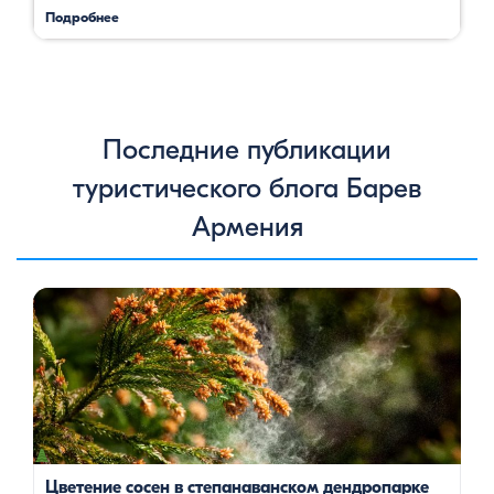
Подробнее
Последние публикации
туристического блога Барев
Армения
Цветение сосен — уникальное природное явление, которое
не только радует глаз, но и приносит значительную пользу
для здоровья человека. Особенно ярко это проявляется в
Степанаванском дендропарке в Армении, где сосны цветут в
конце мая, создавая удивительное зрелище и наполняя
воздух целебными веществами.
Степанаванский
дендропарк: жемчужина Лорийской области
Степанаванский дендропарк, также известный как «Сочут»
(в […]
Цветение сосен в степанаванском дендропарке