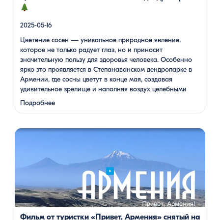
2025-05-16
Цветение сосен — уникальное природное явление,
которое не только радует глаз, но и приносит
значительную пользу для здоровья человека. Особенно
ярко это проявляется в Степанаванском дендропарке в
Армении, где сосны цветут в конце мая, создавая
удивительное зрелище и наполняя воздух целебными
веществами.
Степанаванский дендропарк: жемчужина
Подробнее
Лорийской области Степанаванский дендропарк, также
известный как «Сочут» (в …
Одна из туристок, вдохновившись поездкой с Barev Armenia,
создала фильм о своем путешествии, передав через кадры и
музыку атмосферу нашей страны. В этом видео – живые
эмоции, кадры фантастической красоты монастырей,
захватывающие виды гор и долин, тепло и душевность
местных жителей, готовка и дегустация блюд. Путешествие
под завораживающие мелодии дудука Дживана Гаспаряна
стало настоящим погружением […]
Фильм от туристки «Привет, Армения» снятый на