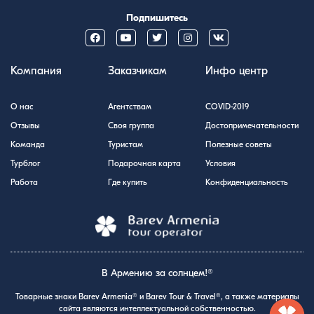
Подпишитесь
Компания
Заказчикам
Инфо центр
О нас
Агентствам
COVID-2019
Отзывы
Своя группа
Достопримечательности
Команда
Туристам
Полезные советы
Турблог
Подарочная карта
Условия
Работа
Где купить
Конфиденциальность
В Армению за солнцем!®
Товарные знаки Barev Armenia® и Barev Tour & Travel®, а также материалы
сайта являются интеллектуальной собственностью.