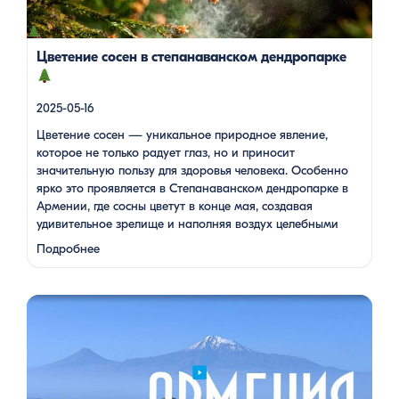
дендропарк: жемчужина Лорийской области
Степанаванский дендропарк, также известный как «Сочут»
(в […]
Цветение сосен в степанаванском дендропарке
2025-05-16
Цветение сосен — уникальное природное явление,
которое не только радует глаз, но и приносит
значительную пользу для здоровья человека. Особенно
ярко это проявляется в Степанаванском дендропарке в
Армении, где сосны цветут в конце мая, создавая
удивительное зрелище и наполняя воздух целебными
веществами.
Степанаванский дендропарк: жемчужина
Подробнее
Лорийской области Степанаванский дендропарк, также
известный как «Сочут» (в …
Одна из туристок, вдохновившись поездкой с Barev Armenia,
создала фильм о своем путешествии, передав через кадры и
музыку атмосферу нашей страны. В этом видео – живые
эмоции, кадры фантастической красоты монастырей,
захватывающие виды гор и долин, тепло и душевность
местных жителей, готовка и дегустация блюд. Путешествие