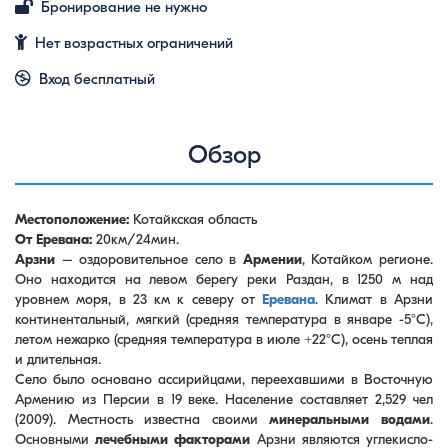
Бронирование не нужно
Нет возрастных ограничений
Вход бесплатный
Обзор
Местоположение:
Котайкская область
От Еревана:
20км/24мин.
Арзни
– оздоровительное село в
Армении
, Котайком регионе.
Оно находится на левом берегу реки Раздан, в 1250 м над
уровнем моря, в 23 км к северу от
Еревана
. Климат в Арзни
континентальный, мягкий (средняя температура в январе -5°C),
летом нежарко (средняя температура в июле +22°C), осень теплая
и длительная.
Село было основано ассирийцами, переехавшими в Восточную
Армению из Персии в 19 веке. Население составляет 2,529 чел
(2009). Местность известна своими
минеральными водами
.
Основными
лечебными факторами
Арзни являются углекисло-