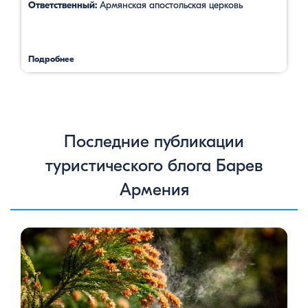
Ответственный:
Армянская апостольская церковь
Подробнее
Последние публикации
туристического блога Барев
Армения
Цветение сосен — уникальное природное явление, которое
не только радует глаз, но и приносит значительную пользу
для здоровья человека. Особенно ярко это проявляется в
Степанаванском дендропарке в Армении, где сосны цветут в
конце мая, создавая удивительное зрелище и наполняя
воздух целебными веществами.
Степанаванский