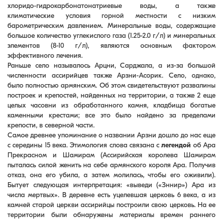
хлоридо-гидрокарбонатoнатриевые воды, а также
климатические условия горной местности с низким
барометрическим давлением. Минеральные воды, содержащие
большое количество углекислого газа (1.25-2.0 г/л) и минеральных
элементов (8-10 г/л), являются основным фактором
эффективного лечения.
Раньше село называлось Арцни, Сарджала, а из-за большой
численности ассирийцев также Арзни-Асорик. Село, однако,
было полностью армянским. Об этом свидетельствуют развалины
построек и крепостей, найденных на территории, а также 2 еще
целых часовни из обработанного камня, кладбища богатые
каменными крестами; все это было найдено за пределами
крепости, в северной части.
Самое древнее упоминание о названии Арзни дошло до нас еще
с середины 15 века. Этимология слова связана с
легендой
об Ара
Прекрасном и Шамирам (Ассирийская королева Шамирам
пыталась силой женить на себе армянского короля Ара. Получив
отказ, она его убила, а затем молилась, чтобы его оживили).
Бытует следующая интерпретация: «выведи («Зннир») Ара из
числа мертвых». В деревне есть уцелевшая церковь 6 века, а из
камней старой церкви ассирийцы построили свою церковь. На ее
территории были обнаружены материалы времен раннего