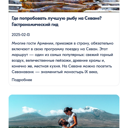
полуострове, а также Айраванк, который менее известен, но
не менее […]
Где попробовать лучшую рыбу на Севане?
Гастрономический гид
2025-02-13
Многие гости Армении, приезжая в страну, обязательно
включают в свою программу поездку на Севан. Этот
маршрут — один из самых популярных: свежий горный
воздух, величественные пейзажи, древние храмы и,
конечно же, местная кухня. На Севане можно посетить
Севанаванк — знаменитый монастырь IX века,
расположенный на полуострове, а также Айраванк,
Подробнее
который менее известен, но не менее …
Армения — это страна, где каждый найдет что-то для себя:
древние храмы, живописные горы, вкуснейшая кухня и
удивительное гостеприимство. Но что, если вы планируете
путешествие вдвоем? Мы подготовили туры, которые
подойдут для всех случаев — будь вы друзьями, подругами,
родителями с детьми, молодой парой или супругами в