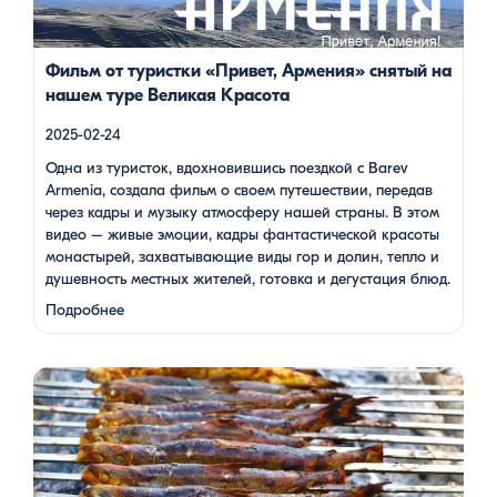
под завораживающие мелодии дудука Дживана Гаспаряна
стало настоящим погружением […]
Фильм от туристки «Привет, Армения» снятый на
нашем туре Великая Красота
2025-02-24
Одна из туристок, вдохновившись поездкой с Barev
Armenia, создала фильм о своем путешествии, передав
через кадры и музыку атмосферу нашей страны. В этом
видео – живые эмоции, кадры фантастической красоты
монастырей, захватывающие виды гор и долин, тепло и
душевность местных жителей, готовка и дегустация блюд.
Путешествие под завораживающие мелодии дудука
Подробнее
Дживана Гаспаряна стало настоящим погружением …
Многие гости Армении, приезжая в страну, обязательно
включают в свою программу поездку на Севан. Этот
маршрут — один из самых популярных: свежий горный
воздух, величественные пейзажи, древние храмы и, конечно
же, местная кухня. На Севане можно посетить Севанаванк
— знаменитый монастырь IX века, расположенный на