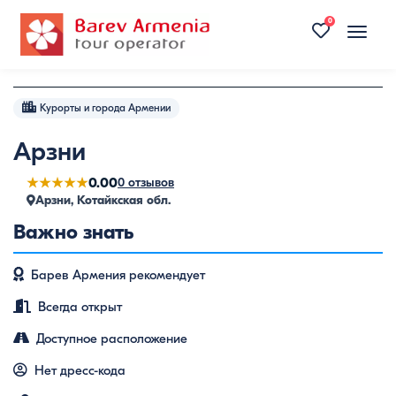
0
Toggle
naviga
Курорты и города Армении
Арзни
★★★★★
0.00
0 отзывов
Арзни, Котайкская обл.
Важно знать
Барев Армения рекомендует
Всегда открыт
Доступное расположение
Нет дресс-кода