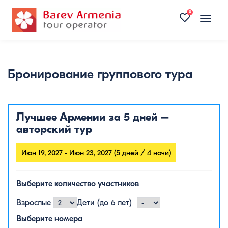
0
Toggle
naviga
Бронирование группового тура
Лучшее Армении за 5 дней –
авторский тур
Июн 19, 2027 - Июн 23, 2027 (5 дней / 4 ночи)
Выберите количество участников
Взрослые
Дети (до 6 лет)
Выберите номера