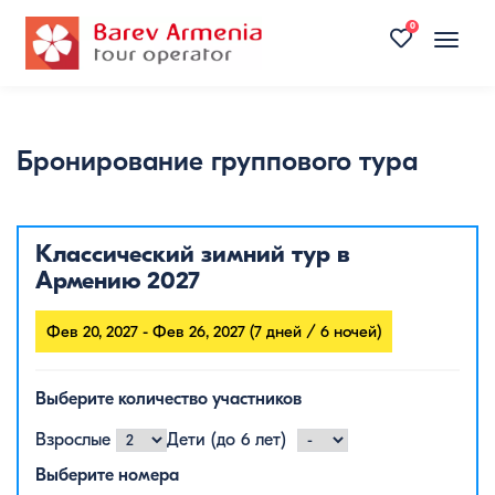
0
Toggle
naviga
Бронирование группового тура
Классический зимний тур в
Армению 2027
Фев 20, 2027 - Фев 26, 2027 (7 дней / 6 ночей)
Выберите количество участников
Взрослые
Дети (до 6 лет)
Выберите номера