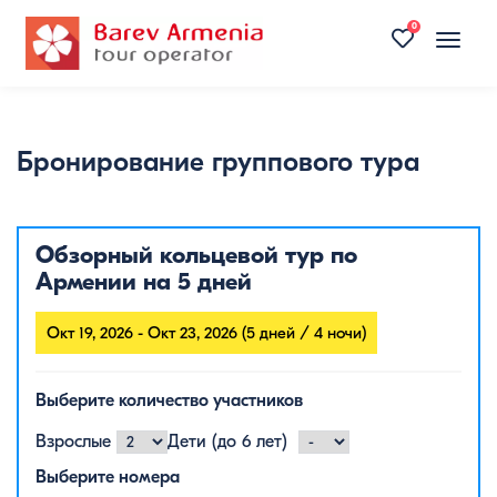
0
Toggle
naviga
Бронирование группового тура
Обзорный кольцевой тур по
Армении на 5 дней
Окт 19, 2026 - Окт 23, 2026 (5 дней / 4 ночи)
Выберите количество участников
Взрослые
Дети (до 6 лет)
Выберите номера