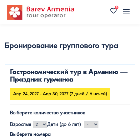
0
Toggle
naviga
Бронирование группового тура
Гастрономический тур в Армению —
Праздник гурманов
Апр 24, 2027 - Апр 30, 2027 (7 дней / 6 ночей)
Выберите количество участников
Взрослые
Дети (до 6 лет)
Выберите номера